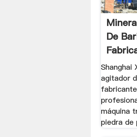
Minera
De Bar
Fabric
Shanghai 
agitador d
fabricante
profesional
máquina t
piedra de