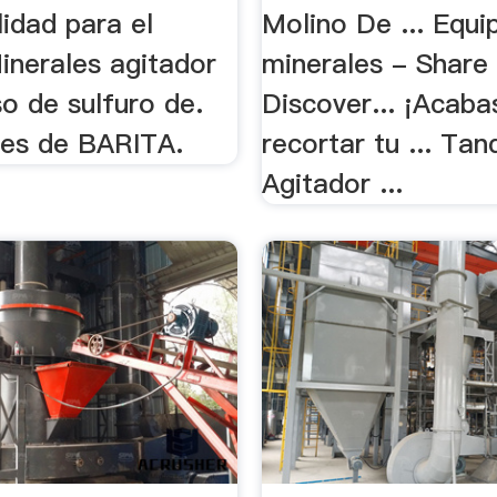
lidad para el
Molino De ... Equi
inerales agitador
minerales - Share
o de sulfuro de.
Discover... ¡Acaba
es de BARITA.
recortar tu ... Tan
Agitador ...