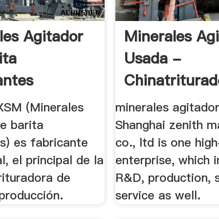
les Agitador
Minerales Ag
ita
Usada -
antes
Chinatriturad
XSM (Minerales
minerales agitado
e barita
Shanghai zenith m
s) es fabricante
co., ltd is one hig
, el principal de la
enterprise, which 
rituradora de
R&D, production, 
 producción.
service as well.