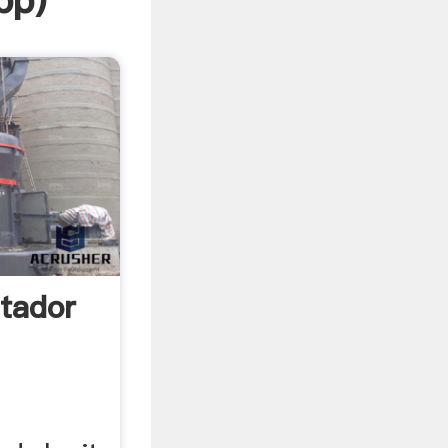
pp
)
itador