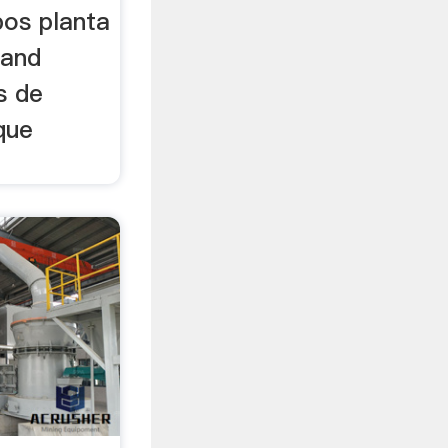
pos planta
 and
s de
que