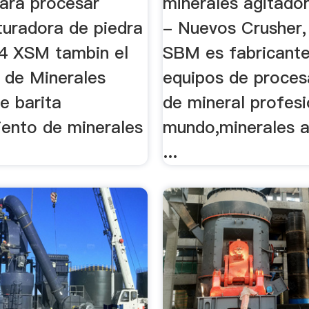
ara procesar
minerales agitador
ituradora de piedra
- Nuevos Crusher, 
4 XSM tambin el
SBM es fabricant
o de Minerales
equipos de proce
e barita
de mineral profesi
ento de minerales
mundo,minerales a
...