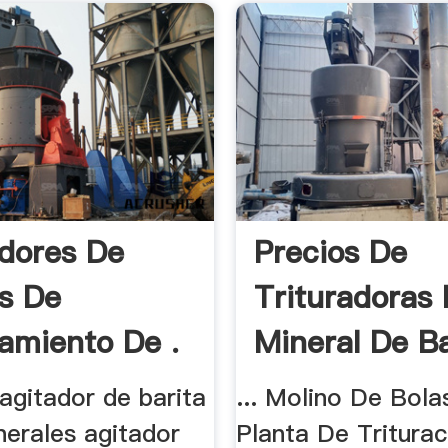
dores De
Precios De
s De
Trituradoras
amiento De .
Mineral De Ba
.
agitador de barita
... Molino De Bola
erales agitador
Planta De Triturac