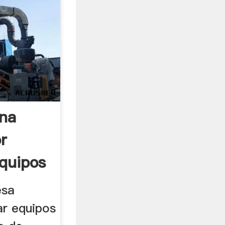
ena
r
quipos
esa
ar equipos