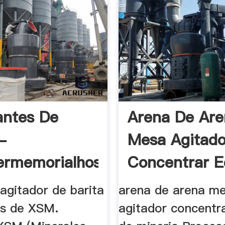
antes De
Arena De Ar
 -
Mesa Agitado
rmemorialhospital
Concentrar E
.
agitador de barita
arena de arena m
es de XSM.
agitador concentr