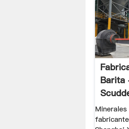
Fabric
Barita
Scudde
Minerales 
fabricant