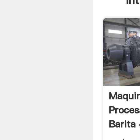
In
Maqui
Proces
Barita