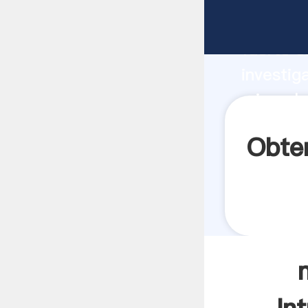
minerale
fuerte c
investig
minerale
aporta v
Obten