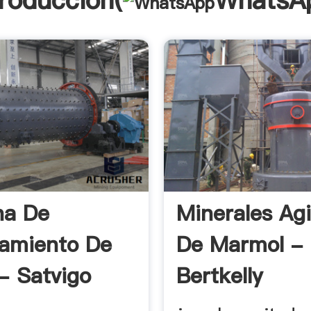
troducción(
WhatsA
na De
Minerales Ag
amiento De
De Marmol -
 - Satvigo
Bertkelly