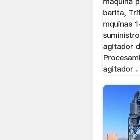
maquina p
barita, Tr
mquinas 1
suministr
agitador d
Procesami
agitador .