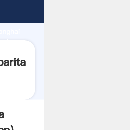
ndo
anghai
valor y
barita
a