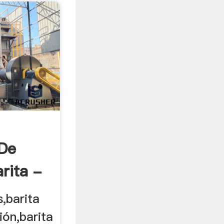
 De
rita -
s,barita
ión,barita