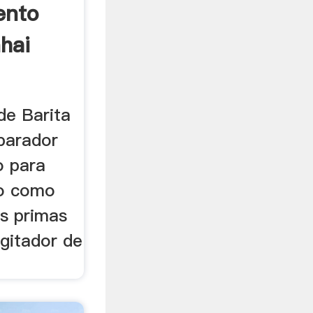
ento
hai
de Barita
eparador
 para
ro como
as primas
Agitador de