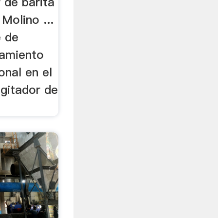
 de barita
Molino ...
e de
samiento
onal en el
gitador de