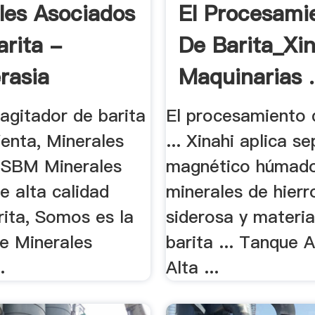
les Asociados
El Procesami
arita -
De Barita_Xin
rasia
Maquinarias .
agitador de barita
El procesamiento 
enta, Minerales
... Xinahi aplica s
. SBM Minerales
magnético húmado
e alta calidad
minerales de hier
rita, Somos es la
siderosa y materi
e Minerales
barita ... Tanque 
.
Alta ...