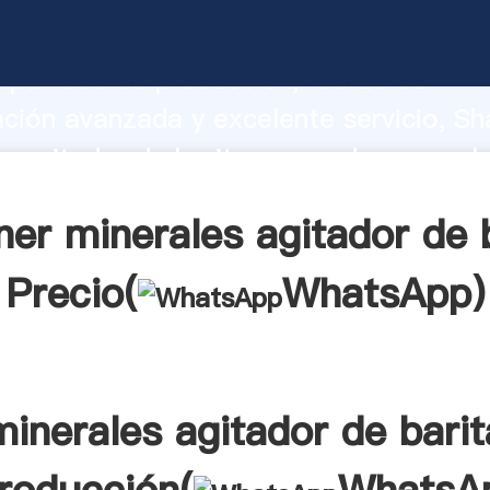
s agitador de barita fabricante Agarra
apacidad de producción, fuerza de
ación avanzada y excelente servicio, Sh
s agitador de barita proveedor crea el 
alores a todos los clientes.
er minerales agitador de 
Precio(
WhatsApp
)
minerales agitador de barit