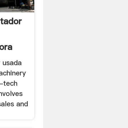
itador
ora
r usada
achinery
h-tech
involves
sales and