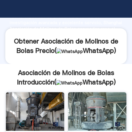
Asociación de Molinos de Bolas fabricante Agarrando
fuerte capacidad de producción, fuerza de
investigación avanzada y excelente servicio, Shanghai
Asociación de Molinos de Bolas proveedor crea el
valor y aporta valores a todos los clientes.
Obtener Asociación de Molinos de
Bolas Precio(
WhatsApp
)
Asociación de Molinos de Bolas
Introducción(
WhatsApp
)