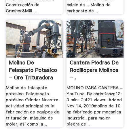
Construcción de
calcio de ... Molino de
Crusher&Mill, ...
carbonato de ...
Molino De
Cantera Piedras De
Felaspato Potasico
Rodillopara Molinos
- Ore Trituradora
- .
Molino de felaspato
MOLINO PARA CANTERA -
potasico. Feldespato
YouTube. By christianvg13·
potásico Grinder Nuestra
3 min· 2,421 views· Added
actividad principal es la
Nov 14, 2010molino de 10
fabricación de equipos de
hp fabricado por mecanica
trituración, máquina de
industrial, para moler
moler, así como la ...
piedra de ...