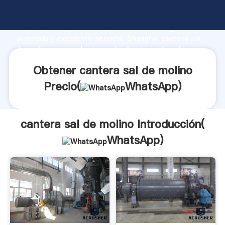
cantera sal de molino fabricante Agarrando fuerte
capacidad de producción, fuerza de investigación
avanzada y excelente servicio, Shanghai cantera sal
de molino proveedor crea el valor y aporta valores a
todos los clientes.
Obtener cantera sal de molino
Precio(
WhatsApp
)
cantera sal de molino Introducción(
WhatsApp
)