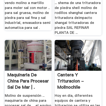
Molinos
vendo molino a martillo
... shema de una trituradora
para moler sal con motor ..
de piedra shell molino de
para sal gruesa, molino de
rodillos shanghai cantera
piedra para sal fina y sal
trituradora deimpacto
industrial, envasadora semi
shangai trituradoras de
automatica para sal .
piedra SAL REFINAR
PLANTA DE ...
Maquinaria De
Cantera Y
China Para Procesar
Trituracion -
Sal De Mar | .
Molinochile
Molino de suspensión ...
Hoy en día, diferentes
maquinaria de china para
equipos de cantera y
procesar sal de ... el equipo
trituracion se utiliza en las