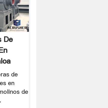
s De
 En
loa
oras de
res en
molinos de
.