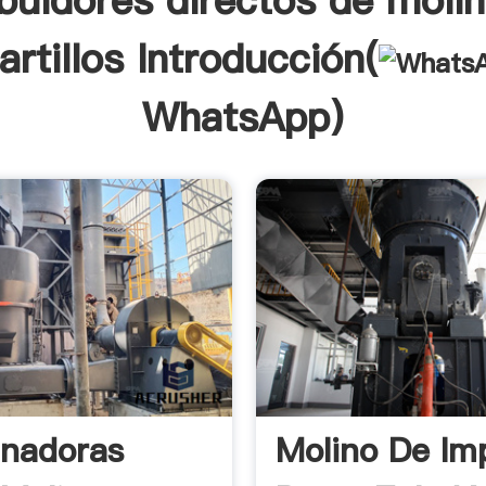
ibuidores directos de moli
artillos Introducción(
WhatsApp
)
nadoras
Molino De Im