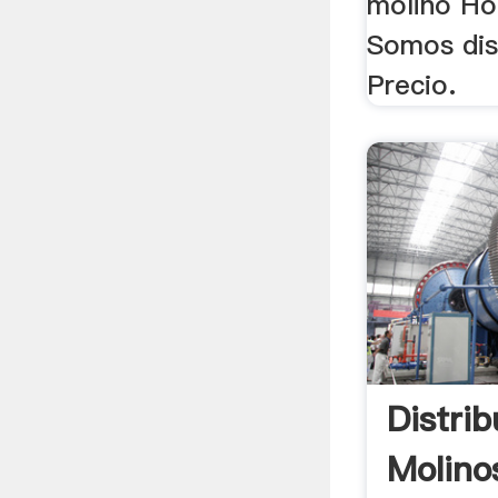
molino Ho
Somos dist
Precio.
Distri
Molino