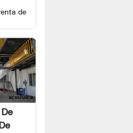
venta de
 De
 De