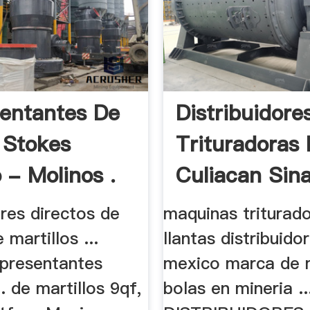
entantes De
Distribuidore
 Stokes
Trituradoras
 - Molinos .
Culiacan Sina
ores directos de
maquinas triturad
 martillos ...
llantas distribuido
presentantes
mexico marca de 
.. de martillos 9qf,
bolas en mineria ..