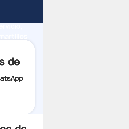
ucción,
rvicio,
martillos
s los
s de