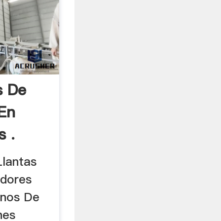
s De
 En
s .
Llantas
adores
linos De
nes