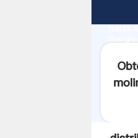
distribu
fabrican
fuerza d
Shanghai
proveedo
clientes.
Obt
moli