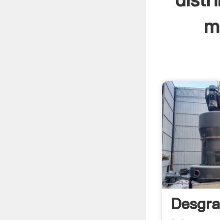
distr
m
Desgra