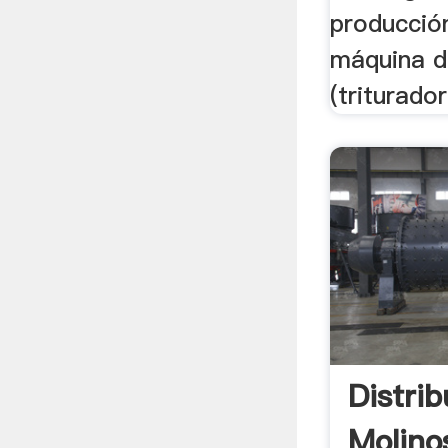
producción
máquina de
(trituradora
Distri
Molino