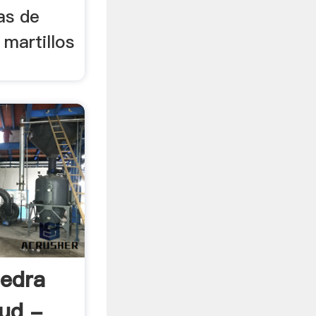
as de
 martillos
iedra
ud -