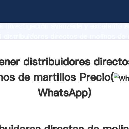
idores directos de molinos de martillos
te Agarrando fuerte capacidad de prod
e investigación avanzada y excelente se
 distribuidores directos de molinos de 
r crea el valor y aporta valores a todo
ener distribuidores directo
nos de martillos Precio(
WhatsApp
)