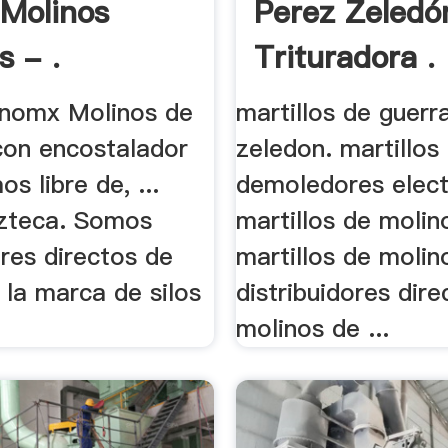
Molinos
Perez Zeledó
s - .
Trituradora .
zanomx Molinos de
martillos de guerr
 con encostalador
zeledon. martillos
os libre de, ...
demoledores elect
zteca. Somos
martillos de molin
ores directos de
martillos de molino
 la marca de silos
distribuidores dir
molinos de ...