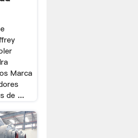
de
ffrey
oler
dra
los Marca
idores
s de ...