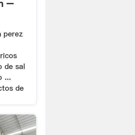
n –
a perez
ricos
o de sal
 ...
ectos de