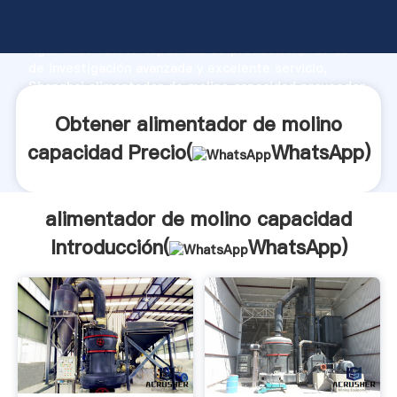
alimentador de molino capacidad fabricante
Agarrando fuerte capacidad de producción, fuerza
de investigación avanzada y excelente servicio,
Shanghai alimentador de molino capacidad proveedor
crea el valor y aporta valores a todos los clientes.
Obtener alimentador de molino
capacidad Precio(
WhatsApp
)
alimentador de molino capacidad
Introducción(
WhatsApp
)