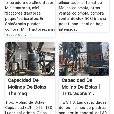
trituradora de alimentador
alimentador automatico
Minitractores, mini
Molino colombia, otras
tractores,tractores
ventas colombia, compra
pequeños baratos. En
venta. dowlex 5085b es un
SoloStocks puedes
polietileno lineal de baja
comprar Minitractores, mini
intensidad;
tractores ...
Capacidad De
Capacidad De
Molinos De Bolas
Molino De Bolas |
Thelmeq
Trituradora Y .
Tipo: Molino de Bolas
T E S I S. Las capacidades
Capacidad (t/h): 0.65-130
de los molinos de piedras
Lugar del origen: China ....
son, por lo general, del 30