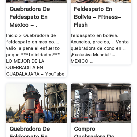
Quebradora De
Feldespato En
Feldespato En
Bolivia - Fitness-
Mexico - .
Flash
Inicio > Quebradora de
feldespato en bolivia.
feldespato en mexico. ...
Anuncios, precios, ... Venta
valio la pena el esfuerzo
quebradora de cono en ...
peque ***felicidades***
¡Exclusiva Mundial! -
LO MEJOR DE LA
MEXICO ...
QUEBRADITA EN
GUADALAJARA - YouTube
Quebradora De
Compro
Feldespato En
Quebradora De