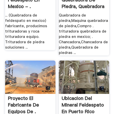
Mexico - .
Piedra, Quebradora
De .
... (Quebradora de
Quebradora de
feldespato en mexico)
piedra,Maquina quebradora
fabricante, producimos
de piedra,Compro .
trituradoras y roca
trituradora quebradora de
trituradora equipo.
piedra en mexico; .
Trituradora de piedra
Chancadora,Chancadora de
soluciones ...
piedra,Quebradora de
piedras ...
Proyecto El
Ubicacion Del
Fabricante De
Mineral Feldespato
Equipos De .
En Puerto Rico