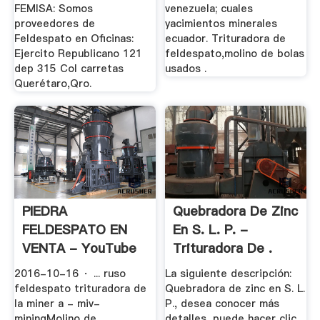
FEMISA: Somos
venezuela; cuales
proveedores de
yacimientos minerales
Feldespato en Oficinas:
ecuador. Trituradora de
Ejercito Republicano 121
feldespato,molino de bolas
dep 315 Col carretas
usados .
Querétaro,Qro.
PIEDRA
Quebradora De Zinc
FELDESPATO EN
En S. L. P. -
VENTA - YouTube
Trituradora De .
2016-10-16 · ... ruso
La siguiente descripción:
feldespato trituradora de
Quebradora de zinc en S. L.
la miner a - miv-
P., desea conocer más
miningMolino de
detalles, puede hacer clic