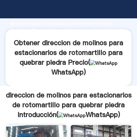
direccion de molinos para estacionarios de
rotomartillo para quebrar piedra fabricante
Agarrando fuerte capacidad de producción, fuerza
de investigación avanzada y excelente servicio,
Shanghai direccion de molinos para estacionarios de
rotomartillo para quebrar piedra proveedor crea el
Obtener direccion de molinos para
valor y aporta valores a todos los clientes.
estacionarios de rotomartillo para
quebrar piedra Precio(
WhatsApp
)
direccion de molinos para estacionarios
de rotomartillo para quebrar piedra
Introducción(
WhatsApp
)