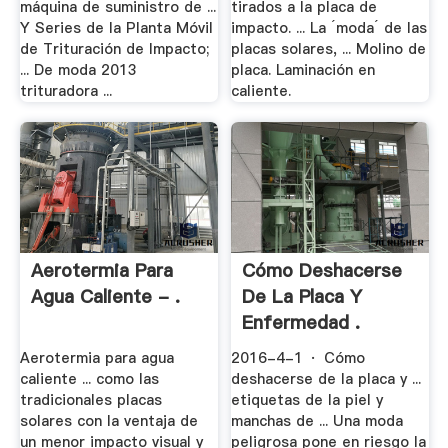
máquina de suministro de ...
tirados a la placa de
Y Series de la Planta Móvil
impacto. ... La ´moda´ de las
de Trituración de Impacto;
placas solares, ... Molino de
... De moda 2013
placa. Laminación en
trituradora ...
caliente.
Aerotermia Para
Cómo Deshacerse
Agua Caliente - .
De La Placa Y
Enfermedad .
Aerotermia para agua
2016-4-1 · Cómo
caliente ... como las
deshacerse de la placa y ...
tradicionales placas
etiquetas de la piel y
solares con la ventaja de
manchas de ... Una moda
un menor impacto visual y
peligrosa pone en riesgo la