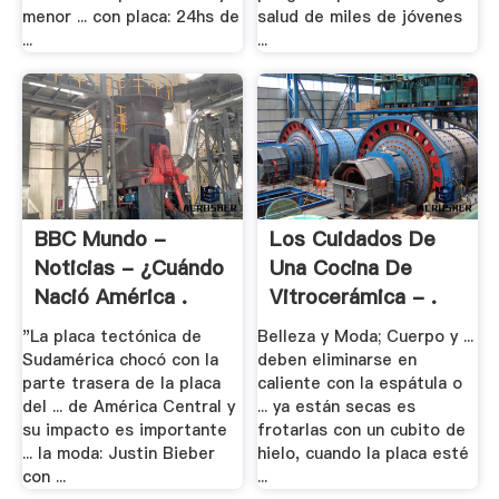
menor ... con placa: 24hs de
salud de miles de jóvenes
...
...
BBC Mundo -
Los Cuidados De
Noticias - ¿Cuándo
Una Cocina De
Nació América .
Vitrocerámica - .
"La placa tectónica de
Belleza y Moda; Cuerpo y ...
Sudamérica chocó con la
deben eliminarse en
parte trasera de la placa
caliente con la espátula o
del ... de América Central y
... ya están secas es
su impacto es importante
frotarlas con un cubito de
... la moda: Justin Bieber
hielo, cuando la placa esté
con ...
...