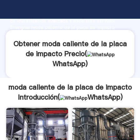
moda caliente de la placa de impacto fabricante
Agarrando fuerte capacidad de producción, fuerza
de investigación avanzada y excelente servicio,
Shanghai moda caliente de la placa de impacto
proveedor crea el valor y aporta valores a todos los
clientes.
Obtener moda caliente de la placa
de impacto Precio(
WhatsApp
)
moda caliente de la placa de impacto
Introducción(
WhatsApp
)