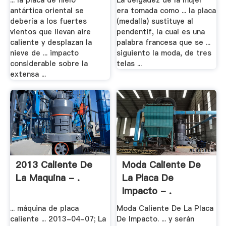
... la placa de hielo
La delgadez de la mujer
antártica oriental se
era tomada como ... la placa
debería a los fuertes
(medalla) sustituye al
vientos que llevan aire
pendentif, la cual es una
caliente y desplazan la
palabra francesa que se ...
nieve de ... impacto
siguiento la moda, de tres
considerable sobre la
telas ...
extensa ...
2013 Caliente De
Moda Caliente De
La Maquina - .
La Placa De
Impacto - .
... máquina de placa
Moda Caliente De La Placa
caliente ... 2013-04-07; La
De Impacto. ... y serán