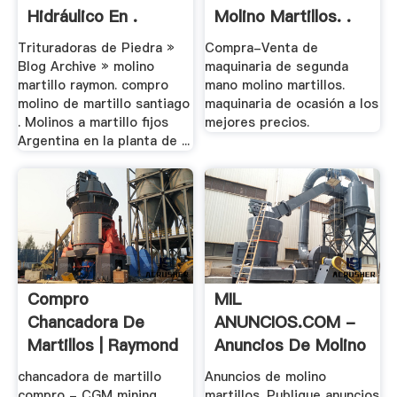
Hidráulico En .
Molino Martillos. .
Trituradoras de Piedra »
Compra-Venta de
Blog Archive » molino
maquinaria de segunda
martillo raymon. compro
mano molino martillos.
molino de martillo santiago
maquinaria de ocasión a los
. Molinos a martillo fijos
mejores precios.
Argentina en la planta de ...
Compro
MIL
Chancadora De
ANUNCIOS.COM -
Martillos | Raymond
Anuncios De Molino
Molino
.
chancadora de martillo
Anuncios de molino
compro - CGM mining
martillos. Publique anuncios