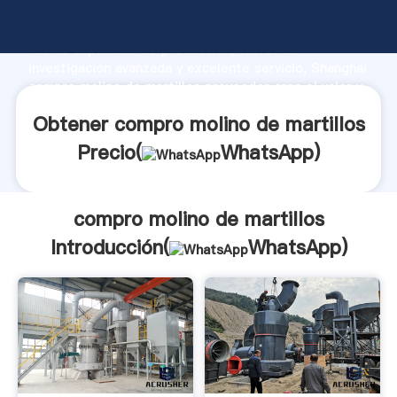
compro molino de martillos fabricante Agarrando
fuerte capacidad de producción, fuerza de
investigación avanzada y excelente servicio, Shanghai
compro molino de martillos proveedor crea el valor y
aporta valores a todos los clientes.
Obtener compro molino de martillos
Precio(
WhatsApp
)
compro molino de martillos
Introducción(
WhatsApp
)