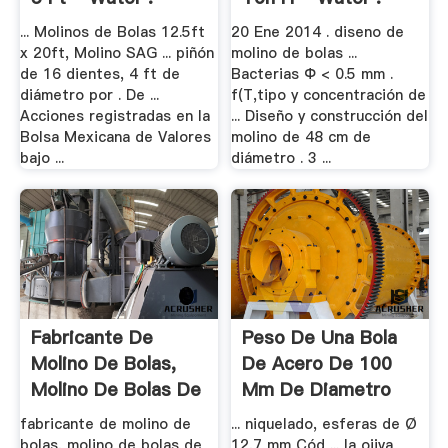
... Molinos de Bolas 12.5ft
20 Ene 2014 . diseno de
x 20ft, Molino SAG ... piñón
molino de bolas ...
de 16 dientes, 4 ft de
Bacterias Φ < 0.5 mm .
diámetro por . De ...
f(T,tipo y concentración de
Acciones registradas en la
... Diseño y construcción del
Bolsa Mexicana de Valores
molino de 48 cm de
bajo ...
diámetro . 3 ...
Fabricante De
Peso De Una Bola
Molino De Bolas,
De Acero De 100
Molino De Bolas De
Mm De Diametro
.
fabricante de molino de
... niquelado, esferas de Ø
bolas, molino de bolas de
12,7 mm Cód ... la ojiva