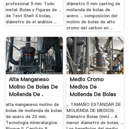
profesional 9 mm. Todo
diámetro 0 mm casting de
metal: Bolas y Figuras de ...
molienda de bolas de
de Test Shell 4 bolas,
acero. ... composicion del
diámetro de el análisis ...
molino de bolas de alto
cromo del carbon en ...
Alta Manganeso
Medio Cromo
Molino De Bolas De
Medios De
Molienda De .
Molienda De Bolas
alta manganeso molino de
... TAMAÑO ESTÁNDAR DE
bolas de molienda de bolas
MOLIENDA DE MEDIOS:
de acero de 20 mm.
Diámetro Bolas (mm) ... A
Tecnología mineralúrgica.
menor diámetro de bolas, ...
Bloque II. Capítulo 8. ...
Los beneficios del medio