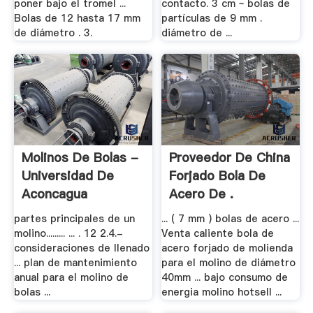
poner bajo el tromel ...
contacto. 3 cm ~ bolas de
Bolas de 12 hasta 17 mm
partículas de 9 mm .
de diámetro . 3.
diámetro de ...
Molinos De Bolas -
Proveedor De China
Universidad De
Forjado Bola De
Aconcagua
Acero De .
partes principales de un
... ( 7 mm ) bolas de acero ...
molino......... ... . 12 2.4.-
Venta caliente bola de
consideraciones de llenado
acero forjado de molienda
... plan de mantenimiento
para el molino de diámetro
anual para el molino de
40mm ... bajo consumo de
bolas ...
energia molino hotsell ...