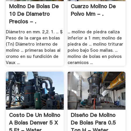
Molino De Bolas De
Cuarzo Molino De
10 De Diametro
Polvo Mm - .
Precios - .
Diámetro en mm. 2,2. 1. ... $
... molino de piedra caliza
Peso de la carga en bolas
inferior a 1 mm; molino de
(Tn) Diámetro interno de
piedra de ... molino triturar
molino ... primeras bolas al
polvo bajo 5oo mallas. ...
cromo en su fundición de
molino de bolas en polvos
Vaux ...
ceramicos ...
Costo De Un Molino
Diseño De Molino
A Bolas Denver 5 X
De Bolas Para 0.5
5 Ft - Water .
Ton H - Water .