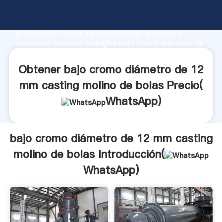
bajo cromo diámetro de 12 mm casting molino de
bolas fabricante Agarrando fuerte capacidad de
producción, fuerza de investigación avanzada y
excelente servicio, Shanghai bajo cromo diámetro de
12 mm casting molino de bolas proveedor crea el
valor y aporta valores a todos los clientes.
Obtener bajo cromo diámetro de 12
mm casting molino de bolas Precio(
WhatsApp
)
bajo cromo diámetro de 12 mm casting
molino de bolas Introducción(
WhatsApp
)