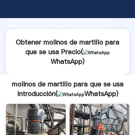
molinos de martillo para que se usa fabricante
Agarrando fuerte capacidad de producción, fuerza
de investigación avanzada y excelente servicio,
Shanghai molinos de martillo para que se usa
proveedor crea el valor y aporta valores a todos los
clientes.
Obtener molinos de martillo para
que se usa Precio(
WhatsApp
)
molinos de martillo para que se usa
Introducción(
WhatsApp
)