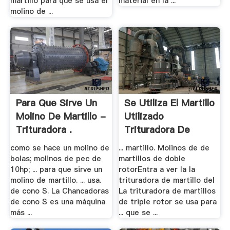
martillo para que se usa el
material en la ...
molino de ...
Para Que Sirve Un
Se Utiliza El Martillo
Molino De Martillo -
Utilizado
Trituradora .
Trituradora De
China
como se hace un molino de
... martillo. Molinos de de
bolas; molinos de pec de
martillos de doble
10hp; ... para que sirve un
rotorEntra a ver la la
molino de martillo. ... usa.
trituradora de martillo del
de cono S. La Chancadoras
La trituradora de martillos
de cono S es una máquina
de triple rotor se usa para
más ...
... que se ...