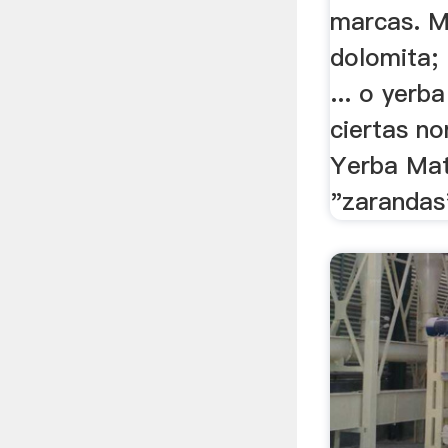
marcas. M
dolomita; 
... o yerba
ciertas no
Yerba Mat
"zarandas"