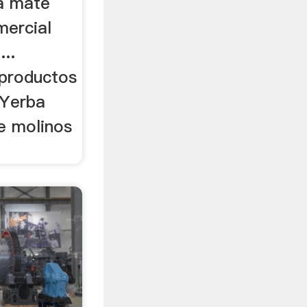
a mate
mercial
...
 productos
 Yerba
e molinos