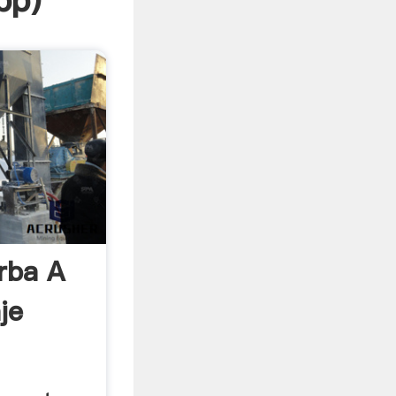
pp
)
rba A
je