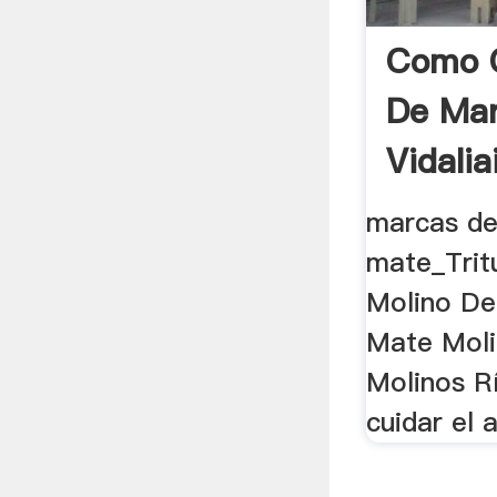
Como C
De Mart
Vidalia
marcas de
mate_Trit
Molino De
Mate Moli
Molinos R
cuidar el 