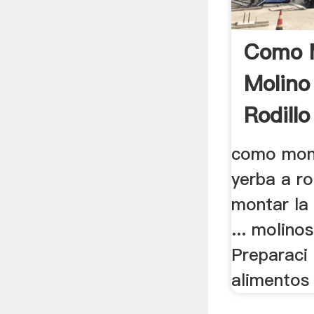
Como 
Molino
Rodillo
como mont
yerba a rod
montar la 
... molino
Preparaci 
alimentos 