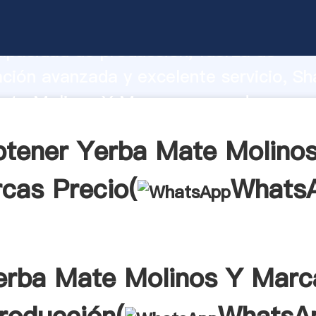
ate Molinos Y Marcas fabricante Agar
apacidad de producción, fuerza de
ación avanzada y excelente servicio, Sh
ate Molinos Y Marcas proveedor crea e
 valores a todos los clientes.
tener Yerba Mate Molino
cas Precio(
Whats
erba Mate Molinos Y Marc