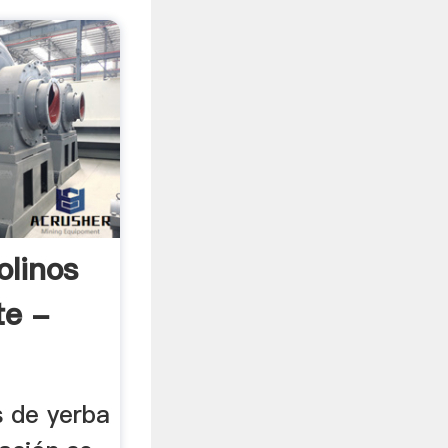
linos
te -
 de yerba