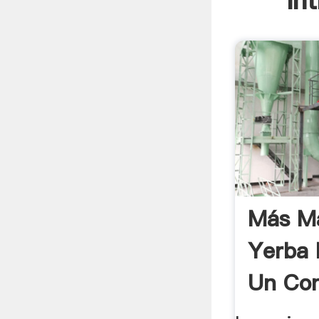
In
Más M
Yerba 
Un Co