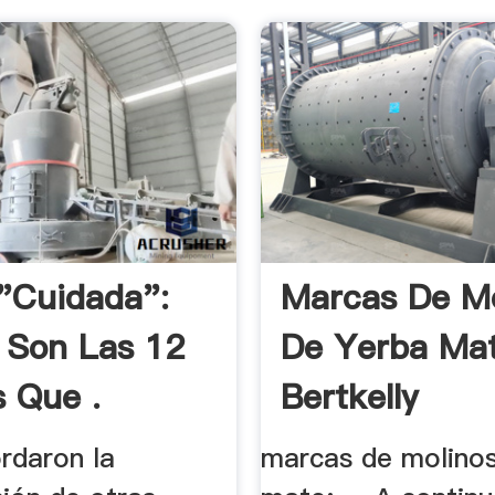
"cuidada":
Marcas De Mo
 Son Las 12
De Yerba Ma
 Que .
Bertkelly
ordaron la
marcas de molinos