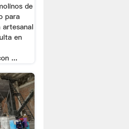
 molinos de
o para
 artesanal
ulta en
on ...