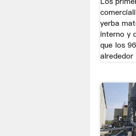
Los prime
comercial
yerba mat
interno y d
que los 9
alrededor 