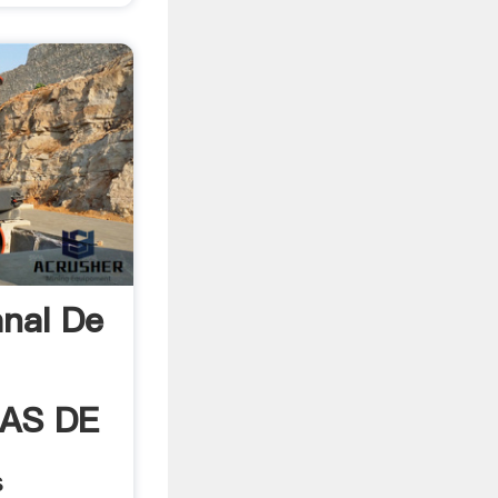
anal De
AS DE
s