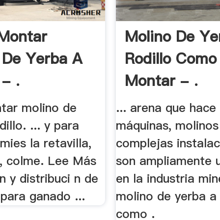
Montar
Molino De Ye
 De Yerba A
Rodillo Como
 - .
Montar - .
ar molino de
... arena que hace 
illo. ... y para
máquinas, molinos
mies la retavilla,
complejas instalac
s, colme. Lee Más
son ampliamente u
n y distribuci n de
en la industria mine
para ganado ...
molino de yerba a 
como .