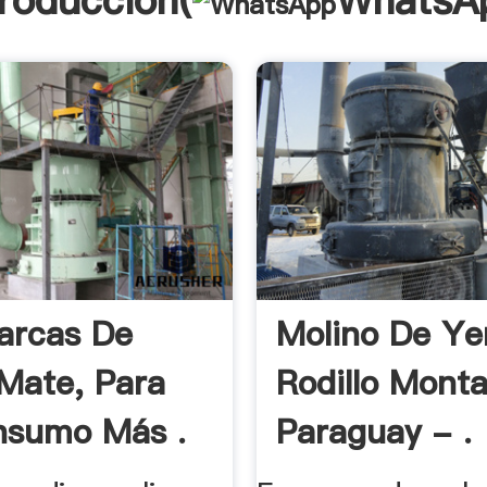
troducción(
WhatsA
arcas De
Molino De Ye
Mate, Para
Rodillo Monta
nsumo Más .
Paraguay - .