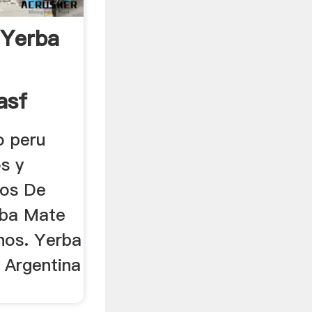
 Yerba
asf
o peru
s y
nos De
rba Mate
nos. Yerba
 Argentina