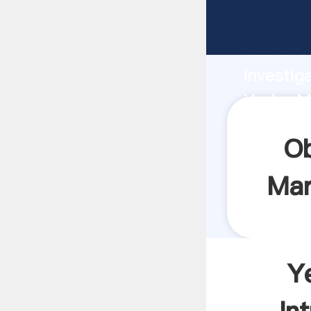
Yerba M
fuerte c
investig
Yerba M
y aporta
Ob
Mar
Y