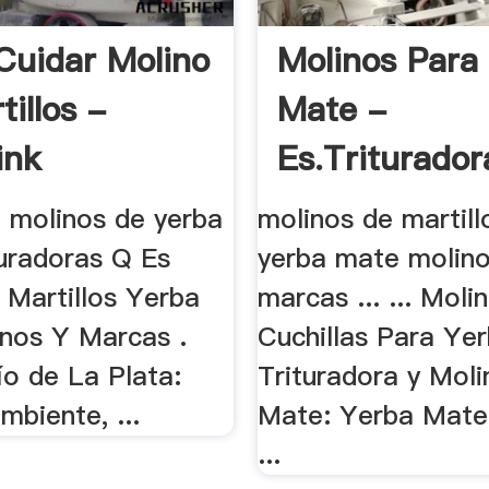
uidar Molino
Molinos Para
illos -
Mate -
ink
Es.triturador
 molinos de yerba
molinos de martill
uradoras Q Es
yerba mate molino
 Martillos Yerba
marcas ... ... Moli
nos Y Marcas .
Cuchillas Para Ye
ío de La Plata:
Trituradora y Moli
ambiente, ...
Mate: Yerba Mate
...