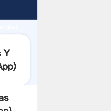
rando
anghai
l valor
s Y
App
)
as