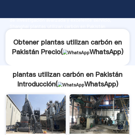
plantas utilizan carbón en Pakistán fabricante
Agarrando fuerte capacidad de producción, fuerza
de investigación avanzada y excelente servicio,
Shanghai plantas utilizan carbón en Pakistán
proveedor crea el valor y aporta valores a todos los
clientes.
Obtener plantas utilizan carbón en
Pakistán Precio(
WhatsApp
)
plantas utilizan carbón en Pakistán
Introducción(
WhatsApp
)