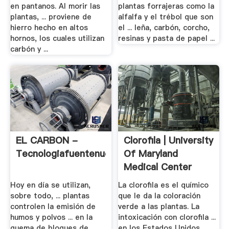
en pantanos. Al morir las
plantas forrajeras como la
plantas, ... proviene de
alfalfa y el trébol que son
hierro hecho en altos
el ... leña, carbón, corcho,
hornos, los cuales utilizan
resinas y pasta de papel ...
carbón y ...
EL CARBON -
Clorofila | University
Tecnologiafuentenueva
Of Maryland
Medical Center
Hoy en día se utilizan,
La clorofila es el químico
sobre todo, ... plantas
que le da la coloración
controlen la emisión de
verde a las plantas. La
humos y polvos ... en la
intoxicación con clorofila ...
quema de bloques de
en los Estados Unidos