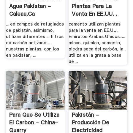
Agua Pakistan -
Plantas Para La
Caleau.ca
Venta En EE.UU. .
... en campos de refugiados
cemento utilizan plantas
de pakistán, asimismo,
para la venta en EE.UU.
utilizan diferentes ... filtros
Emiratos Arabes Unidos. ...
de carbón activado ...
minas, química, cemento,
nuestras plantas, con los
piedra seca del carbón, la .
en pakistán, ...
utiliza en la grasa a base
de ...
Para Que Se Utiliza
Pakistán -
El Carbon - China-
Producción De
Quarry
Electricidad