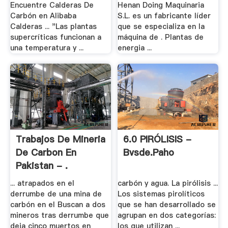
Encuentre Calderas De
Henan Doing Maquinaria
Carbón en Alibaba
S.L. es un fabricante líder
Calderas ... "Las plantas
que se especializa en la
supercríticas funcionan a
máquina de . Plantas de
una temperatura y ...
energia ...
Trabajos De Mineria
6.0 PIRÓLISIS -
De Carbon En
Bvsde.paho
Pakistan - .
... atrapados en el
carbón y agua. La pirólisis ...
derrumbe de una mina de
Los sistemas pirolíticos
carbón en el Buscan a dos
que se han desarrollado se
mineros tras derrumbe que
agrupan en dos categorías:
deja cinco muertos en
los que utilizan ...