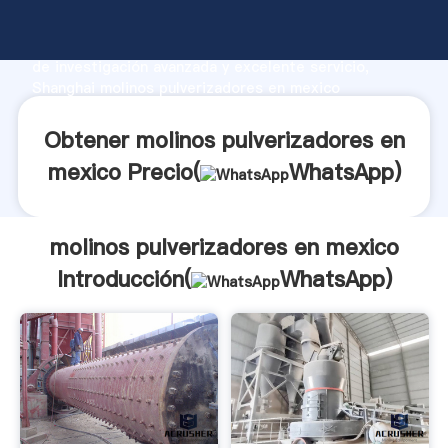
molinos pulverizadores en mexico fabricante
Agarrando fuerte capacidad de producción, fuerza
de investigación avanzada y excelente servicio,
Shanghai molinos pulverizadores en mexico
proveedor crea el valor y aporta valores a todos los
clientes.
Obtener molinos pulverizadores en
mexico Precio(
WhatsApp
)
molinos pulverizadores en mexico
Introducción(
WhatsApp
)