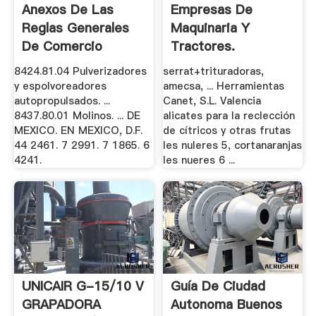
Anexos De Las
Empresas De
Reglas Generales
Maquinaria Y
De Comercio
Tractores.
Exterior .
Fabricantes .
8424.81.04 Pulverizadores
serrat+trituradoras,
y espolvoreadores
amecsa, ... Herramientas
autopropulsados. ...
Canet, S.L. Valencia
8437.80.01 Molinos. ... DE
alicates para la reclección
MEXICO. EN MEXICO, D.F.
de cítricos y otras frutas
44 2461. 7 2991. 7 1865. 6
les nuleres 5, cortanaranjas
4241.
les nueres 6 ...
UNICAIR G-15/10 V
Guía De Ciudad
GRAPADORA
Autonoma Buenos