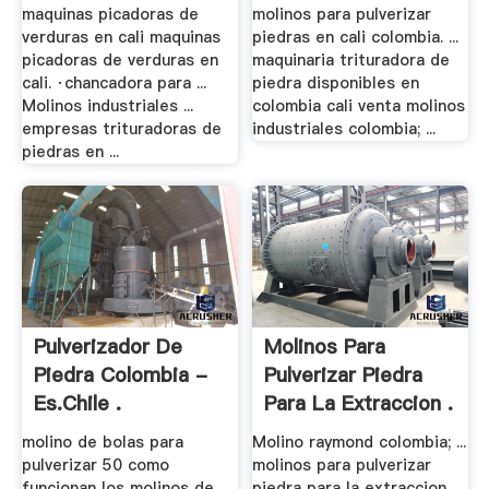
maquinas picadoras de
molinos para pulverizar
verduras en cali maquinas
piedras en cali colombia. ...
picadoras de verduras en
maquinaria trituradora de
cali. ·chancadora para ...
piedra disponibles en
Molinos industriales ...
colombia cali venta molinos
empresas trituradoras de
industriales colombia; ...
piedras en ...
Pulverizador De
Molinos Para
Piedra Colombia -
Pulverizar Piedra
Es.chile .
Para La Extraccion .
molino de bolas para
Molino raymond colombia; ...
pulverizar 50 como
molinos para pulverizar
funcionan los molinos de
piedra para la extraccion