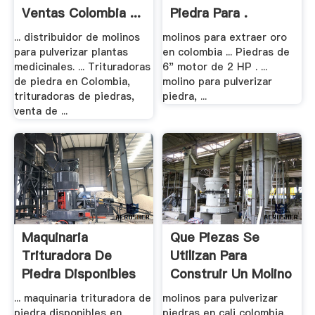
Ventas Colombia ...
Piedra Para .
... distribuidor de molinos
molinos para extraer oro
para pulverizar plantas
en colombia ... Piedras de
medicinales. ... Trituradoras
6" motor de 2 HP . ...
de piedra en Colombia,
molino para pulverizar
trituradoras de piedras,
piedra, ...
venta de ...
Maquinaria
Que Piezas Se
Trituradora De
Utilizan Para
Piedra Disponibles
Construir Un Molino
En .
.
... maquinaria trituradora de
molinos para pulverizar
piedra disponibles en
piedras en cali colombia.