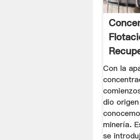
Concen
Flotac
Recupe
Con la apa
concentrac
comienzos
dio origen
conocemo
minería. E
se introduj