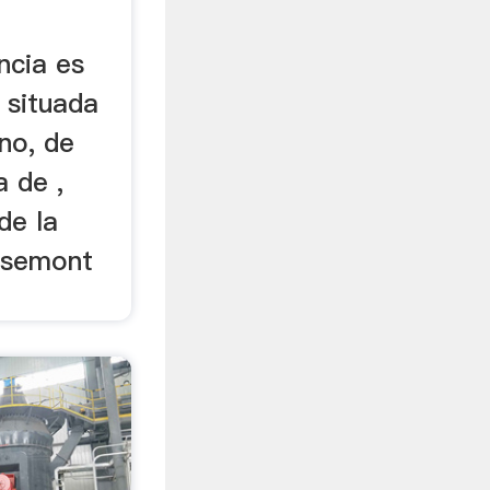
ncia es
 situada
ano, de
 de ,
de la
rsemont