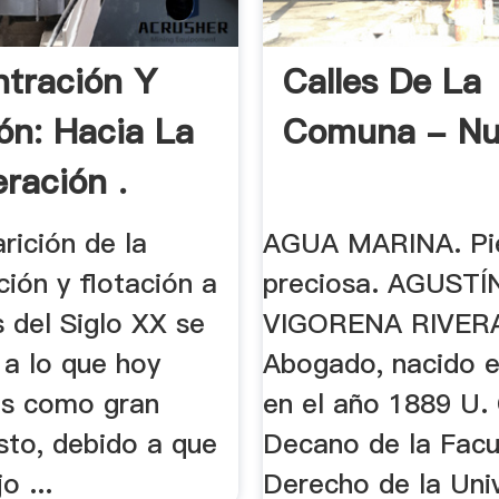
tración Y
Calles De La
ión: Hacia La
Comuna - Nu
ración .
rición de la
AGUA MARINA. Pi
ión y flotación a
preciosa. AGUSTÍ
 del Siglo XX se
VIGORENA RIVER
 a lo que hoy
Abogado, nacido e
s como gran
en el año 1889 U. 
sto, debido a que
Decano de la Facu
o ...
Derecho de la Uni