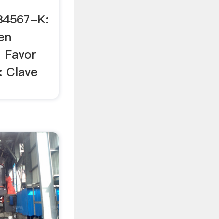
234567-K:
en
. Favor
: Clave