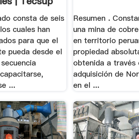
les | Tecsup
ado consta de seis
Resumen . Consta
los cuales han
una mina de cobre
ados para que el
en territorio peru
nte pueda desde el
propiedad absoluta
n secuencia
obtenida a través 
capacitarse,
adquisición de No
e ...
en el ...