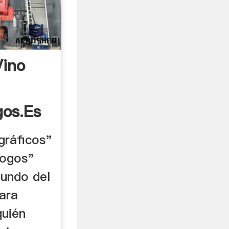
Vino
gos.es
gráficos"
logos"
mundo del
para
quién