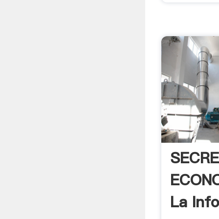
SECRE
ECONO
La Inf