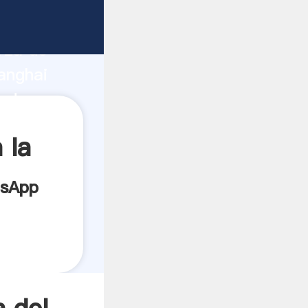
cante
rza de
anghai
eedor
es.
 la