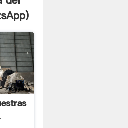
a del
tsApp
)
uestras
.