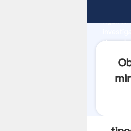
tipos de
Agarrand
investig
tipos de
crea el 
Ob
min