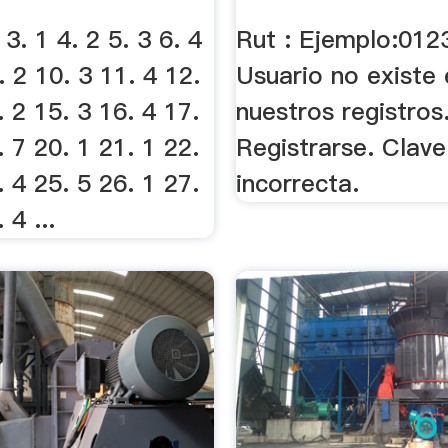
Trabajo. .
 3. 1 4. 2 5. 3 6. 4
Rut : Ejemplo:01
. 2 10. 3 11. 4 12.
Usuario no existe 
. 2 15. 3 16. 4 17.
nuestros registros
. 7 20. 1 21. 1 22.
Registrarse. Clave
. 4 25. 5 26. 1 27.
incorrecta.
 4 ...