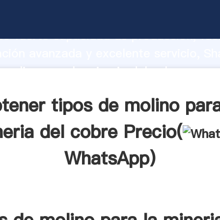
 molino para la mineria del cobre fabri
o fuerte capacidad de producción, fue
ación avanzada y excelente servicio, Sh
 molino para la mineria del cobre prov
valor y aporta valores a todos los client
tener tipos de molino para
eria del cobre Precio(
WhatsApp
)