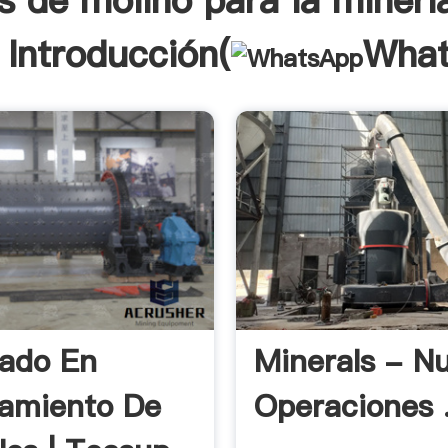
s de molino para la mineri
 Introducción(
Wha
ado En
Minerals - N
amiento De
Operaciones 