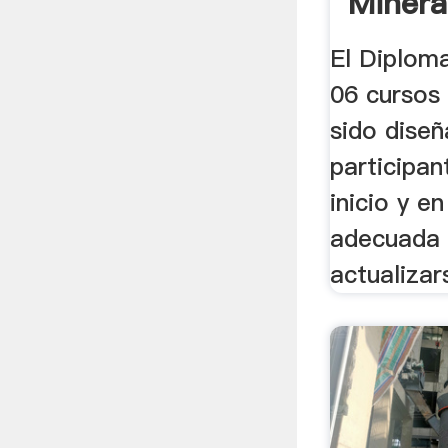
Minera
El Diplom
06 cursos 
sido diseñ
participa
inicio y e
adecuada 
actualizars