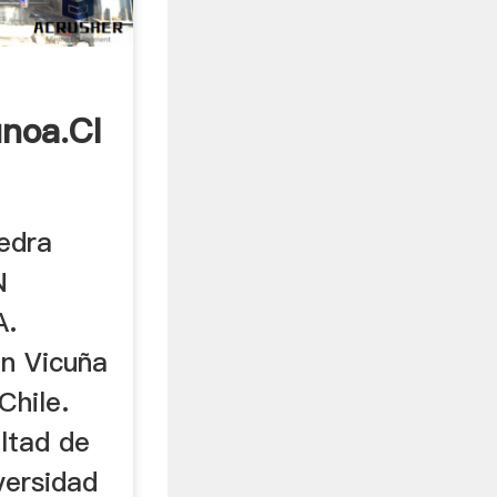
noa.cl
edra
N
A.
n Vicuña
Chile.
ltad de
versidad