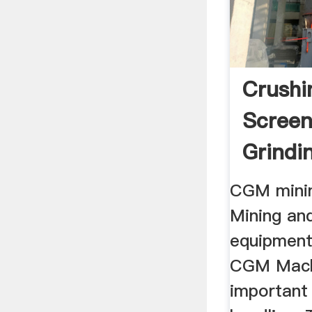
Crushi
Screen
Grindi
.
CGM minin
Mining an
equipment
CGM Machi
important 