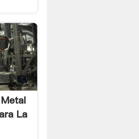
 Metal
ara La