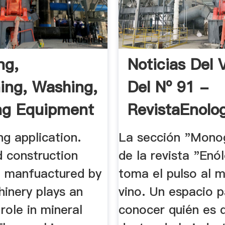
ng,
Noticias Del 
ing, Washing,
Del Nº 91 -
ng Equipment
RevistaEnolo
- .
g application.
La sección "Mono
d construction
de la revista "Enó
 manfuactured by
toma el pulso al 
nery plays an
vino. Un espacio 
role in mineral
conocer quién es 