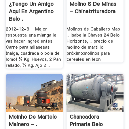
¿Tengo Un Amigo
Molino S De Minas
Aquí En Argentino
- Chinatrituradora
Belo .
2012-12-8 · Mejor
Molinos de Caballero Map
respuesta: una mlanga le
... Isabella Chaves 24 Belo
vas hacer Ingredientes
Horizonte, ... precio de
Carne para milanesas
molino de martillo
(nalga, cuadrada o bola de
próximo:molinos para
lomo) ½ Kg. Huevos, 2 Pan
cereales en leon.
rallado, ½ Kg. Ajo 2 ...
Moinho De Martelo
Chancadora
Mainero - .
Primaria Belo