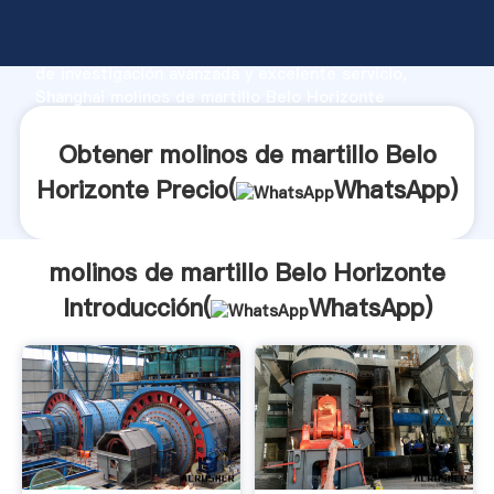
molinos de martillo Belo Horizonte fabricante
Agarrando fuerte capacidad de producción, fuerza
de investigación avanzada y excelente servicio,
Shanghai molinos de martillo Belo Horizonte
proveedor crea el valor y aporta valores a todos los
clientes.
Obtener molinos de martillo Belo
Horizonte Precio(
WhatsApp
)
molinos de martillo Belo Horizonte
Introducción(
WhatsApp
)