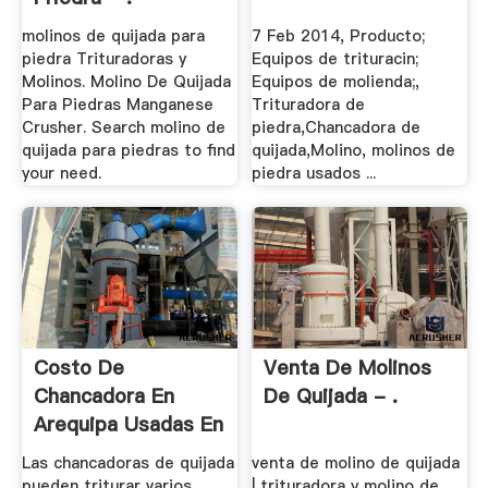
molinos de quijada para
7 Feb 2014, Producto;
piedra Trituradoras y
Equipos de trituracin;
Molinos. Molino De Quijada
Equipos de molienda;,
Para Piedras Manganese
Trituradora de
Crusher. Search molino de
piedra,Chancadora de
quijada para piedras to find
quijada,Molino, molinos de
your need.
piedra usados ...
Costo De
Venta De Molinos
Chancadora En
De Quijada - .
Arequipa Usadas En
Peru
Las chancadoras de quijada
venta de molino de quijada
pueden triturar varios ...
| trituradora y molino de