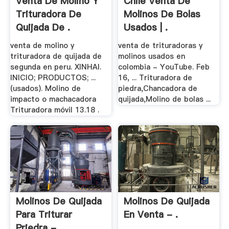
Venta De Molino Y
Chile Venta De
Trituradora De
Molinos De Bolas
Quijada De .
Usados | .
venta de molino y
venta de trituradoras y
trituradora de quijada de
molinos usados en
segunda en peru. XINHAI.
colombia - YouTube. Feb
INICIO; PRODUCTOS; ...
16, ... Trituradora de
(usados). Molino de
piedra,Chancadora de
impacto o machacadora
quijada,Molino de bolas ...
Trituradora móvil 13.18 .
Molinos De Quijada
Molinos De Quijada
Para Triturar
En Venta - .
Priedra - .