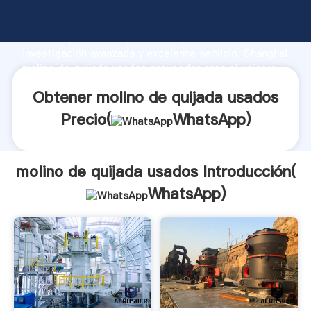
molino de quijada usados fabricante Agarrando
fuerte capacidad de producción, fuerza de
investigación avanzada y excelente servicio, Shanghai
molino de quijada usados proveedor crea el valor y
aporta valores a todos los clientes.
Obtener molino de quijada usados
Precio(
WhatsApp
)
molino de quijada usados Introducción(
WhatsApp
)