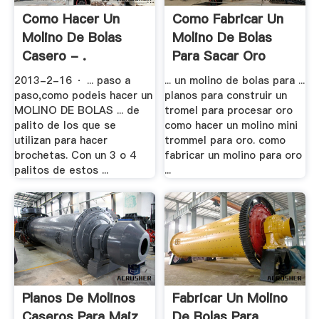
Como Hacer Un
Como Fabricar Un
Molino De Bolas
Molino De Bolas
Casero - .
Para Sacar Oro
2013-2-16 · ... paso a
... un molino de bolas para ...
paso,como podeis hacer un
planos para construir un
MOLINO DE BOLAS ... de
tromel para procesar oro
palito de los que se
como hacer un molino mini
utilizan para hacer
trommel para oro. como
brochetas. Con un 3 o 4
fabricar un molino para oro
palitos de estos ...
...
Planos De Molinos
Fabricar Un Molino
Caseros Para Maiz
De Bolas Para