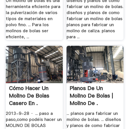
Un molino de bolas es una
diseños y planos de como
herramienta eficiente para
fabricar un molino de bolas.
la pulverización de varios
diseños y planos de como
tipos de materiales en
fabricar un molino de bolas
polvo fino. ... Para los
planos para fabricar un
molinos de bolas ser
molino de caliza. planos
eficiente, ...
para ...
Cómo Hacer Un
Planos De Un
Molino De Bolas
Molino De Bolas |
Casero En .
Molino De .
2013-9-28 · ... paso a
... planos para fabricar un
paso,como podéis hacer un
molino de bolas. ... diseños
MOLINO DE BOLAS
y planos de como fabricar