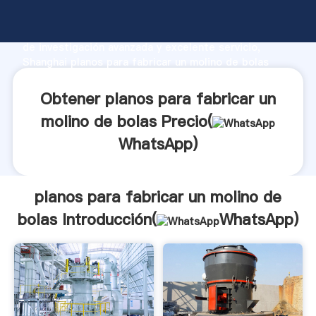
planos para fabricar un molino de bolas fabricante
Agarrando fuerte capacidad de producción, fuerza
de investigación avanzada y excelente servicio,
Shanghai planos para fabricar un molino de bolas
proveedor crea el valor y aporta valores a todos los
clientes.
Obtener planos para fabricar un
molino de bolas Precio(
WhatsApp
)
planos para fabricar un molino de
bolas Introducción(
WhatsApp
)