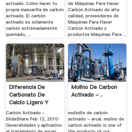
activado. Cómo hacer tu
de Máquinas Para Hacer
propia mascarilla de carbón
Carbón Activado de alta
activado. El carbón
calidad, proveedores de
activado es solamente
Máquinas Para Hacer
carbón extremadamente
Carbón Activado y
quemado, ...
productos Máquinas Para ...
Diferencia De
Molino De Carbon
Carbonato De
Activado - .
Calcio Ligero Y
Activado
Carbón Activado -
molinillo de carbón
SlideShare Feb 12, 2010·
activado - arcal. molino de
Generalidades y aplicacion
carbon activado is one of
al tratamiento de aguas ...
the products of our