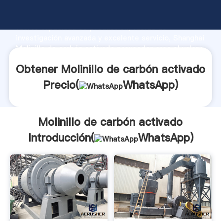
Molinillo de carbón activado fabricante Agarrando
fuerte capacidad de producción, fuerza de
investigación avanzada y excelente servicio, Shanghai
Molinillo de carbón activado proveedor crea el valor y
aporta valores a todos los clientes.
Obtener Molinillo de carbón activado
Precio(
WhatsApp
)
Molinillo de carbón activado
Introducción(
WhatsApp
)