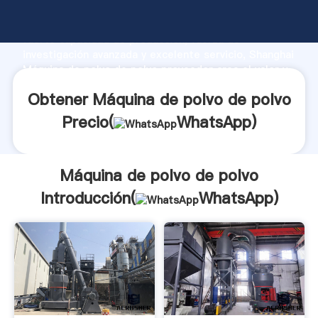
Máquina de polvo de polvo fabricante Agarrando
fuerte capacidad de producción, fuerza de
investigación avanzada y excelente servicio, Shanghai
Máquina de polvo de polvo proveedor crea el valor y
aporta valores a todos los clientes.
Obtener Máquina de polvo de polvo
Precio(
WhatsApp
)
Máquina de polvo de polvo
Introducción(
WhatsApp
)