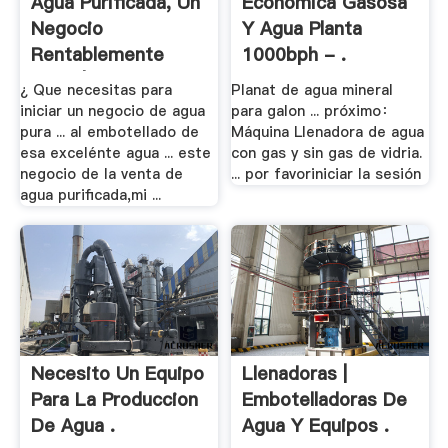
Agua Purificada, Un
Economica Gasosa
Negocio
Y Agua Planta
Rentablemente
1000bph - .
Light | .
¿ Que necesitas para
Planat de agua mineral
iniciar un negocio de agua
para galon ... próximo：
pura ... al embotellado de
Máquina Llenadora de agua
esa excelénte agua ... este
con gas y sin gas de vidria.
negocio de la venta de
... por favoriniciar la sesión
agua purificada,mi ...
Necesito Un Equipo
Llenadoras |
Para La Produccion
Embotelladoras De
De Agua .
Agua Y Equipos .