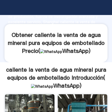
caliente la venta de agua mineral pura equipos de
embotellado fabricante Agarrando fuerte capacidad
de producción, fuerza de investigación avanzada y
excelente servicio, Shanghai caliente la venta de
agua mineral pura equipos de embotellado proveedor
crea el valor y aporta valores a todos los clientes.
Obtener caliente la venta de agua
mineral pura equipos de embotellado
Precio(
WhatsApp
)
caliente la venta de agua mineral pura
equipos de embotellado Introducción(
WhatsApp
)