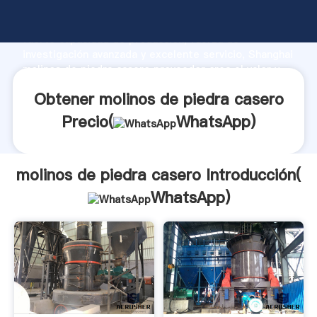
molinos de piedra casero fabricante Agarrando
fuerte capacidad de producción, fuerza de
investigación avanzada y excelente servicio, Shanghai
molinos de piedra casero proveedor crea el valor y
aporta valores a todos los clientes.
Obtener molinos de piedra casero
Precio(
WhatsApp
)
molinos de piedra casero Introducción(
WhatsApp
)