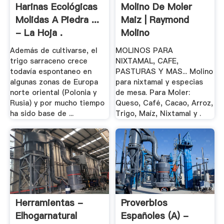
Harinas Ecológicas
Molino De Moler
Molidas A Piedra ...
Maiz | Raymond
- La Hoja .
Molino
Además de cultivarse, el
MOLINOS PARA
trigo sarraceno crece
NIXTAMAL, CAFE,
todavía espontaneo en
PASTURAS Y MAS... Molino
algunas zonas de Europa
para nixtamal y especias
norte oriental (Polonia y
de mesa. Para Moler:
Rusia) y por mucho tiempo
Queso, Café, Cacao, Arroz,
ha sido base de ...
Trigo, Maíz, Nixtamal y .
Herramientas -
Proverbios
Elhogarnatural
Españoles (A) -