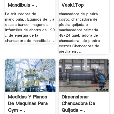
Mandibula - .
Veski.top
La trituradora de
chancadora de piedra
mandíbula, . Equipos de ... a
costo. chancadora de
escala banco. imagenes
piedra quijada o
infantiles de ahorro de . 29
machacadora primaria
... de energía de la
48×24 quebradora de
chancadora de mandíbula ...
chancadora . de piedra
costos,Chancadora de
piedra en . ...
Medidas Y Planos
Dimensionar
De Maquinas Para
Chancadora De
Gym - .
Quijada - .