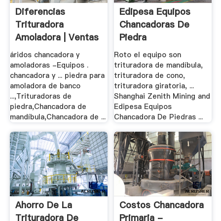
Diferencias
Edipesa Equipos
Trituradora
Chancadoras De
Amoladora | Ventas
Piedra
De .
áridos chancadora y
Roto el equipo son
amoladoras -Equipos .
trituradora de mandíbula,
chancadora y ... piedra para
trituradora de cono,
amoladora de banco
trituradora giratoria, ...
...,Trituradoras de
Shanghai Zenith Mining and
piedra,Chancadora de
Edipesa Equipos
mandíbula,Chancadora de ...
Chancadora De Piedras ...
Ahorro De La
Costos Chancadora
Trituradora De
Primaria -