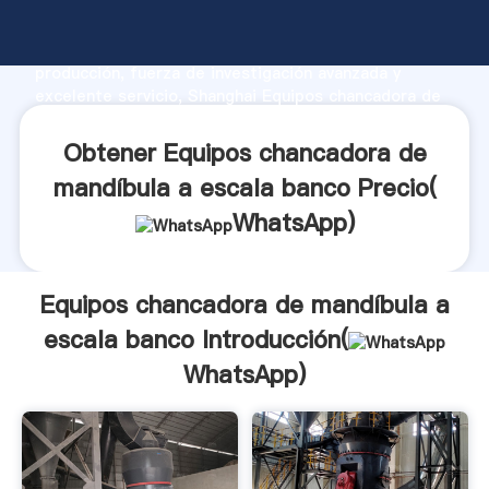
Equipos chancadora de mandíbula a escala banco
fabricante Agarrando fuerte capacidad de
producción, fuerza de investigación avanzada y
excelente servicio, Shanghai Equipos chancadora de
mandíbula a escala banco proveedor crea el valor y
aporta valores a todos los clientes.
Obtener Equipos chancadora de
mandíbula a escala banco Precio(
WhatsApp
)
Equipos chancadora de mandíbula a
escala banco Introducción(
WhatsApp
)