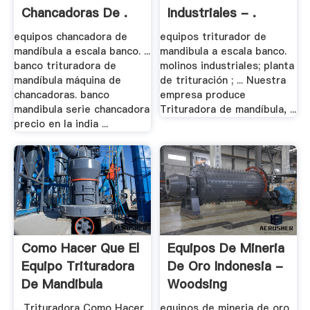
Chancadoras De .
Industriales - .
equipos chancadora de
equipos triturador de
mandíbula a escala banco. ...
mandibula a escala banco.
banco trituradora de
molinos industriales; planta
mandíbula máquina de
de trituración ; ... Nuestra
chancadoras. banco
empresa produce
mandibula serie chancadora
Trituradora de mandíbula, ...
precio en la india ...
Como Hacer Que El
Equipos De Mineria
Equipo Trituradora
De Oro Indonesia -
De Mandibula
Woodsing
... Trituradora Como Hacer
equipos de mineria de oro