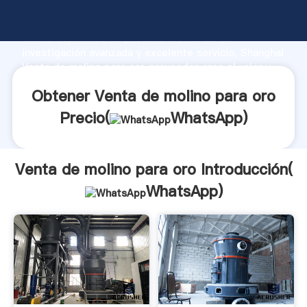
Venta de molino para oro fabricante Agarrando
fuerte capacidad de producción, fuerza de
investigación avanzada y excelente servicio, Shanghai
Venta de molino para oro proveedor crea el valor y
aporta valores a todos los clientes.
Obtener Venta de molino para oro
Precio(
WhatsApp
)
Venta de molino para oro Introducción(
WhatsApp
)