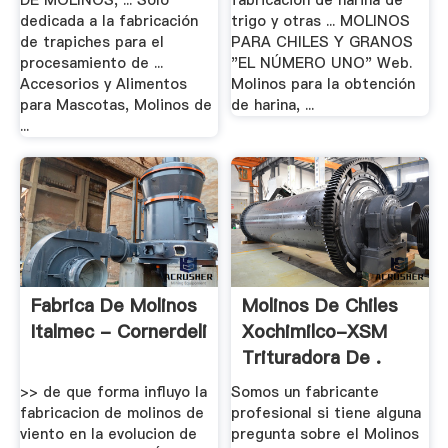
DE MOLINOS, ... Solo
fabricacion de harina de
dedicada a la fabricación
trigo y otras ... MOLINOS
de trapiches para el
PARA CHILES Y GRANOS
procesamiento de ...
"EL NÚMERO UNO" Web.
Accesorios y Alimentos
Molinos para la obtención
para Mascotas, Molinos de
de harina, ...
...
Fabrica De Molinos
Molinos De Chiles
Italmec - Cornerdeli
Xochimilco-XSM
Trituradora De .
>> de que forma influyo la
Somos un fabricante
fabricacion de molinos de
profesional si tiene alguna
viento en la evolucion de
pregunta sobre el Molinos