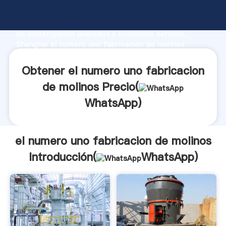
el numero uno fabricacion de molinos fabricante
Agarrando fuerte capacidad de producción, fuerza
de investigación avanzada y excelente servicio,
Shanghai el numero uno fabricacion de molinos
proveedor crea el valor y aporta valores a todos los
clientes.
Obtener el numero uno fabricacion
de molinos Precio(
WhatsApp
)
el numero uno fabricacion de molinos
Introducción(
WhatsApp
)