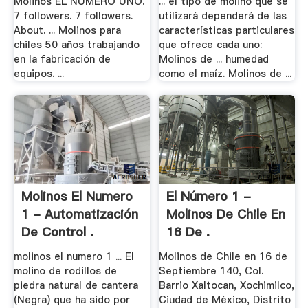
Molinos EL NÚMERO UNO.
... el tipo de molino que se
7 followers. 7 followers.
utilizará dependerá de las
About. ... Molinos para
características particulares
chiles 50 años trabajando
que ofrece cada uno:
en la fabricación de
Molinos de ... humedad
equipos. ...
como el maíz. Molinos de ...
Molinos El Numero
El Número 1 -
1 - Automatización
Molinos De Chile En
De Control .
16 De .
molinos el numero 1 ... El
Molinos de Chile en 16 de
molino de rodillos de
Septiembre 140, Col.
piedra natural de cantera
Barrio Xaltocan, Xochimilco,
(Negra) que ha sido por
Ciudad de México, Distrito