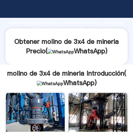
molino de 3x4 de mineria fabricante Agarrando
fuerte capacidad de producción, fuerza de
investigación avanzada y excelente servicio, Shanghai
molino de 3x4 de mineria proveedor crea el valor y
aporta valores a todos los clientes.
Obtener molino de 3x4 de mineria
Precio(
WhatsApp
)
molino de 3x4 de mineria Introducción(
WhatsApp
)