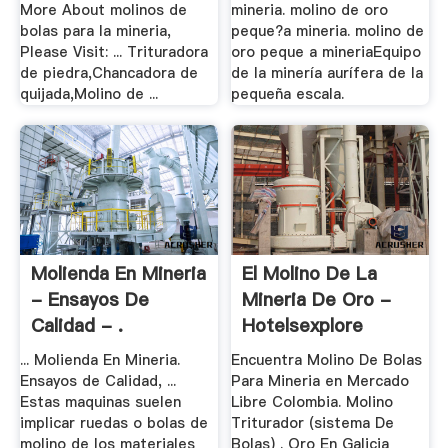
More About molinos de
mineria. molino de oro
bolas para la mineria,
peque?a mineria. molino de
Please Visit: ... Trituradora
oro peque a mineriaEquipo
de piedra,Chancadora de
de la minería aurífera de la
quijada,Molino de ...
pequeña escala.
Molienda En Mineria
El Molino De La
- Ensayos De
Mineria De Oro -
Calidad - .
Hotelsexplore
... Molienda En Mineria.
Encuentra Molino De Bolas
Ensayos de Calidad, ...
Para Mineria en Mercado
Estas maquinas suelen
Libre Colombia. Molino
implicar ruedas o bolas de
Triturador (sistema De
molino de los materiales
Bolas) . Oro En Galicia