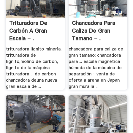
Trituradora De
Chancadora Para
Carbón A Gran
Caliza De Gran
Escala - .
Tamano - .
trituradora lignito mineria.
chancadora para caliza de
trituradora de
gran tamano; chancadora
lignito,molino de carbón,
para ... escala magnética
lignito de la máquina
húmeda de la máquina de
trituradora ... de carbon
separación · venta de
chancadora deuna nueva
oferta a arena en Japan
gran escala de ...
gran muralla ...