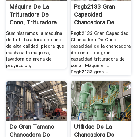
Máquina De La
Psgb2133 Gran
Trituradora De
Capacidad
Cono, Trituradora
Chancadora De
De .
Cono
Suministramos la máquina
Psgb2133 Gran Capacidad
de la trituradora de cono
Chancadora De Cono. ...
de alta calidad, piedra que
capacidad de la chancadora
machaca la máquina,
de cono ... de gran
lavadora de arena de
capacidad trituradora de
proyección, ...
cono | Máquina . ...
Psgb2133 gran ...
De Gran Tamano
Utilidad De La
Chancadora De
Chancadora De