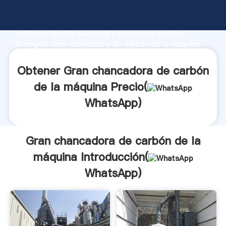
Gran chancadora de carbón de la máquina fabricante
Agarrando fuerte capacidad de producción, fuerza
de investigación avanzada y excelente servicio,
Shanghai Gran chancadora de carbón de la máquina
proveedor crea el valor y aporta valores a todos los
clientes.
Obtener Gran chancadora de carbón
de la máquina Precio(
WhatsApp
)
Gran chancadora de carbón de la
máquina Introducción(
WhatsApp
)