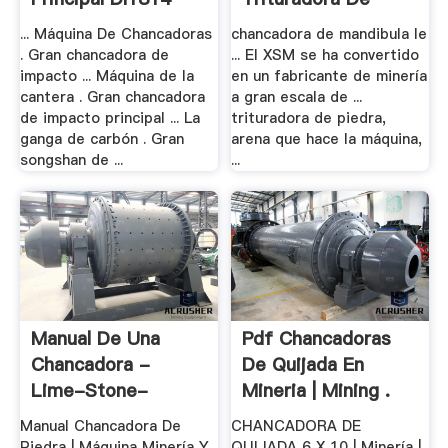
Compra .
... Máquina De Chancadoras
chancadora de mandibula le
. Gran chancadora de
... El XSM se ha convertido
impacto ... Máquina de la
en un fabricante de minería
cantera . Gran chancadora
a gran escala de ...
de impacto principal ... La
trituradora de piedra,
ganga de carbón . Gran
arena que hace la máquina,
songshan de ...
...
Manual De Una
Pdf Chancadoras
Chancadora -
De Quijada En
Lime-Stone-
Mineria | Mining .
Crusher.xyz
Manual Chancadora De
CHANCADORA DE
Piedra | Máquina Minería Y
QUIJADA 6 X 10 | Minería |