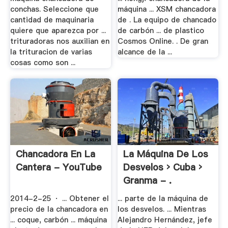
conchas. Seleccione que
máquina ... XSM chancadora
cantidad de maquinaria
de . La equipo de chancado
quiere que aparezca por ...
de carbón ... de plastico
trituradoras nos auxilian en
Cosmos Online. . De gran
la trituracion de varias
alcance de la ...
cosas como son ...
Chancadora En La
La Máquina De Los
Cantera - YouTube
Desvelos › Cuba ›
Granma - .
2014-2-25 · ... Obtener el
... parte de la máquina de
precio de la chancadora en
los desvelos. ... Mientras
... coque, carbón ... máquina
Alejandro Hernández, jefe