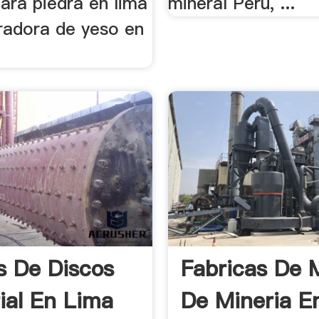
ara piedra en lima
mineral Perú, ...
uradora de yeso en
s De Discos
Fabricas De 
rial En Lima
De Mineria E