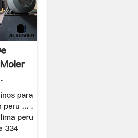
De
 Moler
.
linos para
peru ... .
 lima peru
e 334