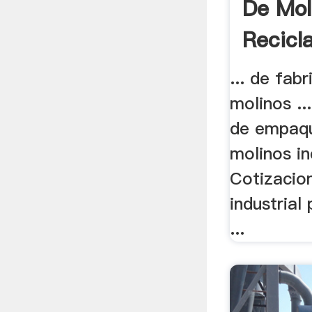
De Mol
Recicla
... de fab
molinos ..
de empaqu
molinos in
Cotizacio
industrial
...