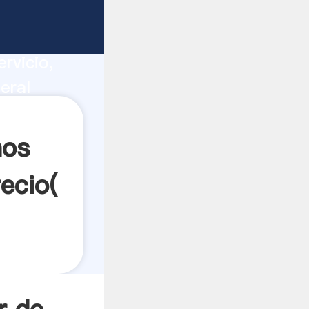
 peru
ucción,
rvicio,
eral
res a
nos
ecio(