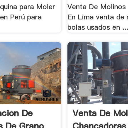
quina para Moler
Venta De Molinos
 en Perú para
En Lima venta de 
bolas usados en ..
acion De
Venta De Mol
s De Grano
Chancadoras