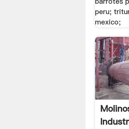
barrotes p
peru; trit
mexico;
Molino
Indust