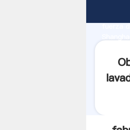
fabricac
fabrican
fuerza d
Shanghai
lima per
todos lo
Ob
lava