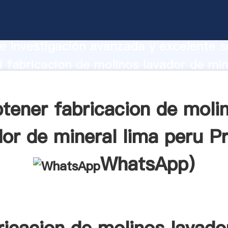
ion de molinos lavador de mineral lima
te Agarrando fuerte capacidad de prod
e investigación avanzada y excelente se
 fabricacion de molinos lavador de min
u proveedor crea el valor y aporta valo
s clientes.
tener fabricacion de moli
dor de mineral lima peru Pr
WhatsApp
)