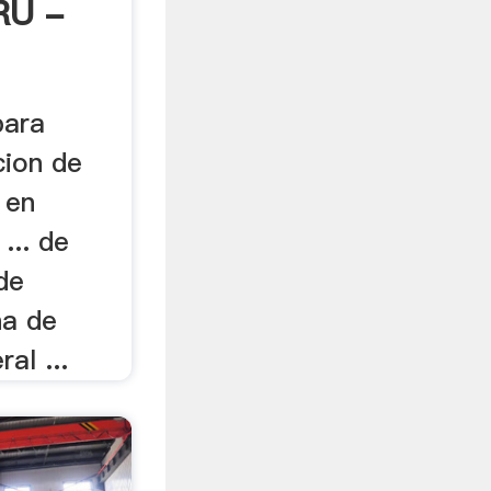
RU -
para
cion de
 en
.. de
de
na de
al ...