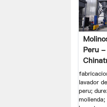
Molino
Peru -
Chinat
fabricaci
lavador de
peru; dur
molienda; 