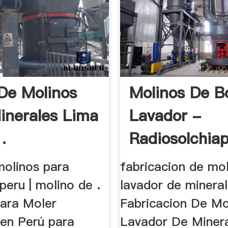
De Molinos
Molinos De B
inerales Lima
Lavador -
.
Radiosolchia
molinos para
fabricacion de mo
peru | molino de .
lavador de mineral 
ara Moler
Fabricacion De Mo
 en Perú para
Lavador De Minera