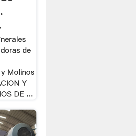
.
y
nerales
adoras de
 y Molinos
CACION Y
OS DE ...