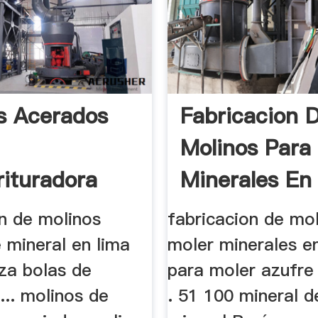
s Acerados
Fabricacion 
Molinos Para
rituradora
Minerales En 
on de molinos
fabricacion de mo
 mineral en lima
moler minerales en 
eza bolas de
para moler azufre
... molinos de
. 51 100 mineral d