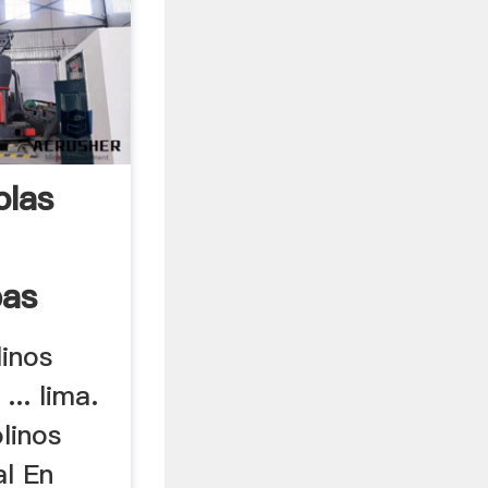
olas
pas
linos
... lima.
linos
l En