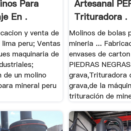
inos Para
Artesanal PE
je En .
Trituradora .
ricacion y venta de
Molinos de bolas 
. lima peru; Ventas
mineria ... Fabrica
es maquinaria de
envases de carton
dustriales;
PIEDRAS NEGRAS .
n de un molino
grava,Trituradora 
 para mineral peru
grava,de la máqui
trituración de miner