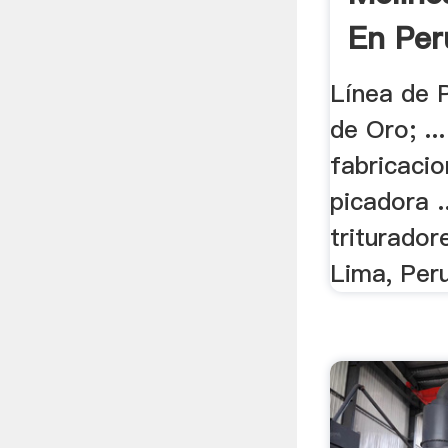
En Peru
Línea de 
de Oro; ...
fabricaci
picadora .
triturador
Lima, Peru