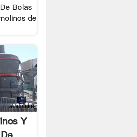
 De Bolas
molinos de
.
inos Y
 De