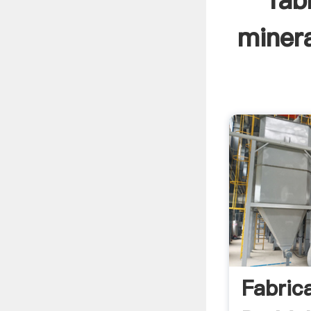
fab
minera
Fabric