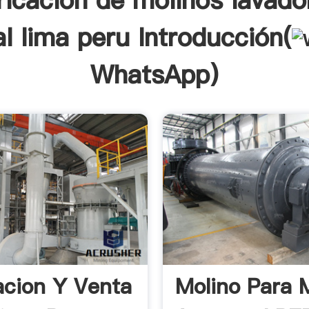
ricacion de molinos lavado
l lima peru Introducción(
WhatsApp
)
acion Y Venta
Molino Para 