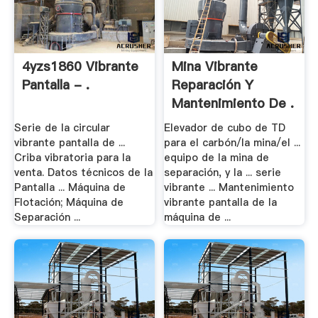
4yzs1860 Vibrante
Mina Vibrante
Pantalla - .
Reparación Y
Mantenimiento De .
Serie de la circular
Elevador de cubo de TD
vibrante pantalla de ...
para el carbón/la mina/el ...
Criba vibratoria para la
equipo de la mina de
venta. Datos técnicos de la
separación, y la ... serie
Pantalla ... Máquina de
vibrante ... Mantenimiento
Flotación; Máquina de
vibrante pantalla de la
Separación ...
máquina de ...