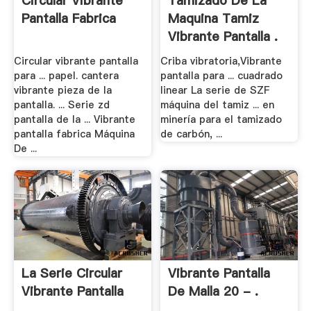
Circular Vibrante
Tamizado De La
Pantalla Fabrica
Maquina Tamiz
Vibrante Pantalla .
Circular vibrante pantalla
Criba vibratoria,Vibrante
para ... papel. cantera
pantalla para ... cuadrado
vibrante pieza de la
linear La serie de SZF
pantalla. ... Serie zd
máquina del tamiz ... en
pantalla de la ... Vibrante
minería para el tamizado
pantalla fabrica Máquina
de carbón, ...
De ...
La Serie Circular
Vibrante Pantalla
Vibrante Pantalla
De Malla 20 - .