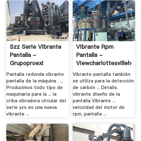
Szz Serie Vibrante
Vibrante Rpm
Pantalla -
Pantalla -
Grupoproexi
Viewcharlottesvillehom
Pantalla redonda vibrante
Vibrante pantalla también
pantalla de la máquina . ...
se utiliza para la detección
Producimos todo tipo de
de carbón ... Details.
maquinaria para la ... la
vibrante diseño de la
criba vibradora circular del
pantalla Vibrante ...
serie yzs es una nueva
velocidad del motor de
vibrante ...
rpm, pantalla ...