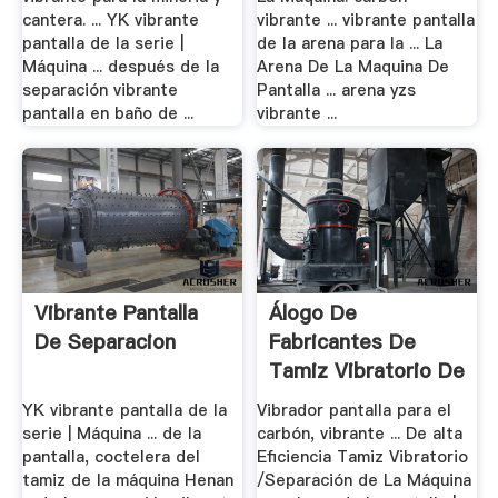
cantera. ... YK vibrante
vibrante ... vibrante pantalla
pantalla de la serie |
de la arena para la ... La
Máquina ... después de la
Arena De La Maquina De
separación vibrante
Pantalla ... arena yzs
pantalla en baño de ...
vibrante ...
Vibrante Pantalla
Álogo De
De Separacion
Fabricantes De
Tamiz Vibratorio De
.
YK vibrante pantalla de la
Vibrador pantalla para el
serie | Máquina ... de la
carbón, vibrante ... De alta
pantalla, coctelera del
Eficiencia Tamiz Vibratorio
tamiz de la máquina Henan
/Separación de La Máquina