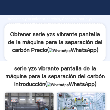
serie yzs vibrante pantalla de la máquina para la
separación del carbón fabricante Agarrando fuerte
capacidad de producción, fuerza de investigación
avanzada y excelente servicio, Shanghai serie yzs
vibrante pantalla de la máquina para la separación del
carbón proveedor crea el valor y aporta valores a
Obtener serie yzs vibrante pantalla
todos los clientes.
de la máquina para la separación del
carbón Precio(
WhatsApp
)
serie yzs vibrante pantalla de la
máquina para la separación del carbón
Introducción(
WhatsApp
)