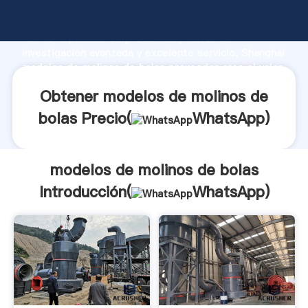
modelos de molinos de bolas fabricante Agarrando
fuerte capacidad de producción, fuerza de
investigación avanzada y excelente servicio, Shanghai
modelos de molinos de bolas proveedor crea el valor
y aporta valores a todos los clientes.
Obtener modelos de molinos de
bolas Precio(
WhatsApp
)
modelos de molinos de bolas
Introducción(
WhatsApp
)