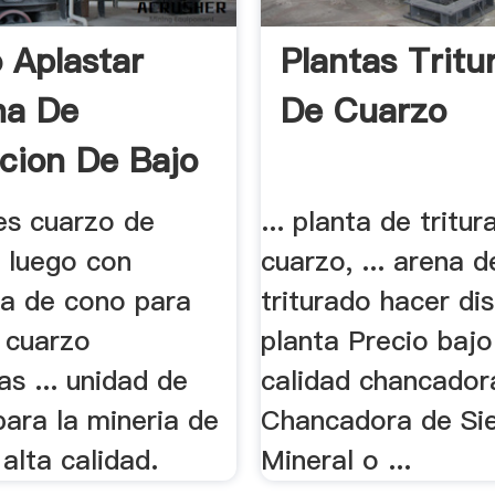
 Aplastar
Plantas Tritu
na De
De Cuarzo
acion De Bajo
es cuarzo de
... planta de tritu
n luego con
cuarzo, ... arena 
a de cono para
triturado hacer di
a cuarzo
planta Precio bajo
as ... unidad de
calidad chancador
para la mineria de
Chancadora de Sie
alta calidad.
Mineral o ...