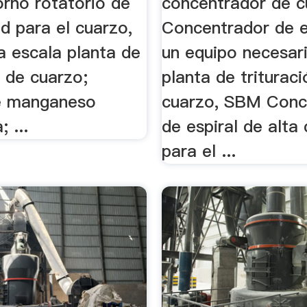
orno rotatorio de
concentrador de c
ad para el cuarzo,
Concentrador de e
a escala planta de
un equipo necesari
n de cuarzo;
planta de triturac
e manganeso
cuarzo, SBM Conc
; ...
de espiral de alta 
para el ...