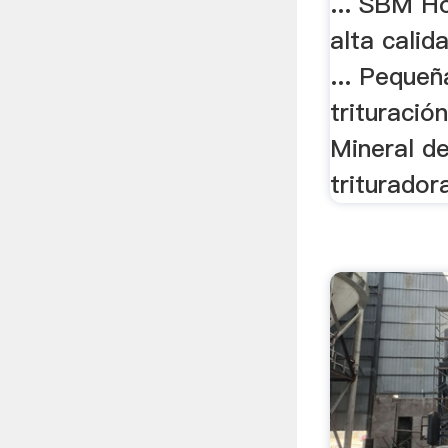
... SBM H
alta calid
... Pequeñ
trituració
Mineral d
trituradora