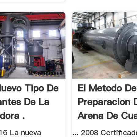
uevo Tipo De
El Metodo De
antes De La
Preparacion 
dora .
Arena De Cu
.
16 La nueva
... 2008 Certifica