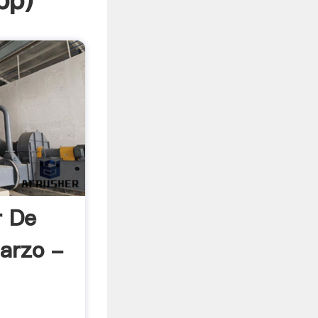
pp
)
r De
uarzo -