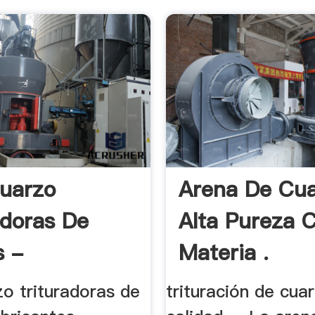
uarzo
Arena De Cu
adoras De
Alta Pureza 
s -
Materia .
dora .
o trituradoras de
trituración de cua