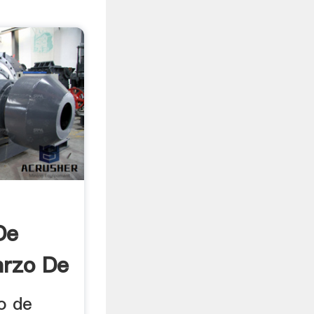
De
arzo De
do de