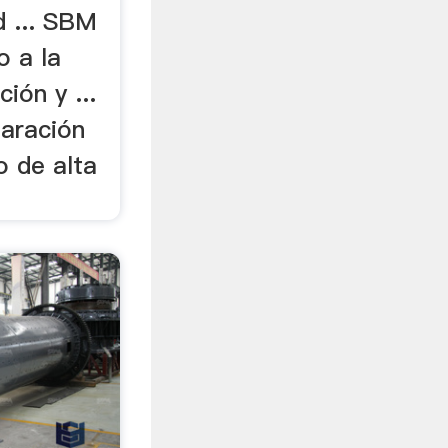
d ... SBM
o a la
ción y ...
aración
o de alta