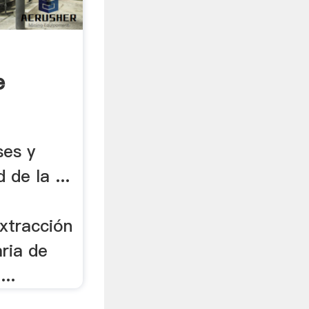
e
e .
ses y
 de la ...
extracción
ria de
...