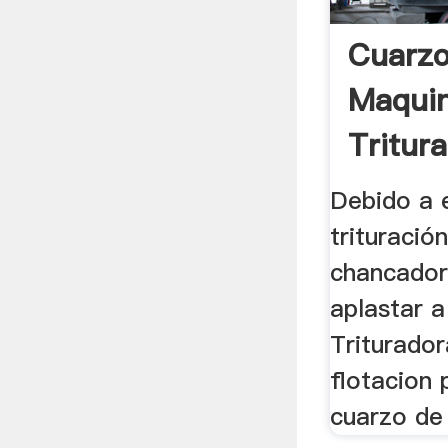
Cuarzo
Maqui
Tritur
.
Debido a 
trituració
chancador
aplastar 
Triturador
flotacion 
cuarzo de 