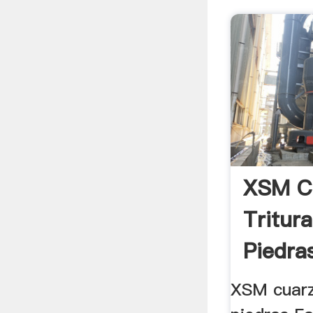
XSM C
Tritur
Piedra
Tritura
XSM cuarz