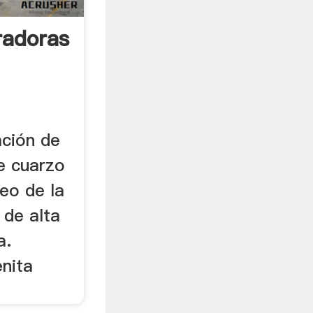
radoras
ración de
de cuarzo
seo de la
 de alta
a.
nita