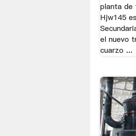
planta de 
Hjw145 es 
Secundaria
el nuevo t
cuarzo ...