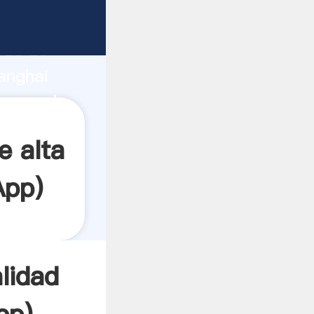
rza de
anghai
 crea el
e alta
App
)
alidad