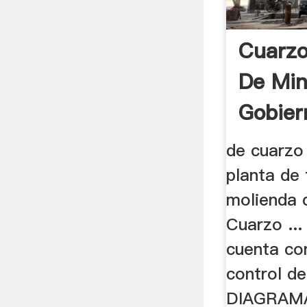
Cuarzo
De Min
Gobier
Juan
de cuarzo 
planta de 
molienda 
Cuarzo ..
cuenta co
control de
DIAGRAMA