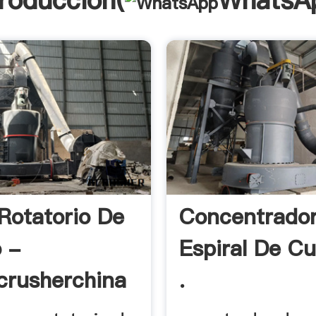
troducción(
WhatsA
Rotatorio De
Concentrado
 -
Espiral De C
crusherchina
.