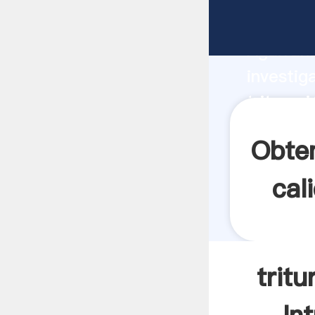
triturac
Agarrand
investig
triturac
valor y 
Obten
cal
tritu