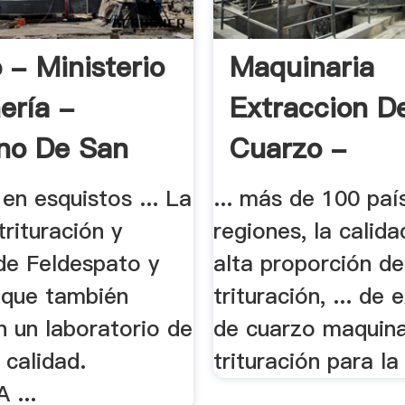
 - Ministerio
Maquinaria
ería -
Extraccion D
no De San
Cuarzo -
Trituradora D
en esquistos ... La
... más de 100 paí
trituración y
regiones, la calidad
de Feldespato y
alta proporción de
. que también
trituración, ... de 
n un laboratorio de
de cuarzo maquina
 calidad.
trituración para la 
 ...