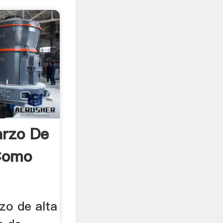
arzo De
Como
rzo de alta