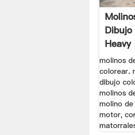
Molino
Dibujo
Heavy 
molinos d
colorear.
dibujo col
molinos de
molino de 
motor, co
matorrales