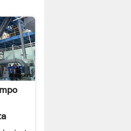
ampo
ta