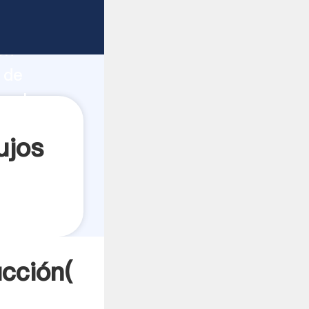
fuerte
ón
 de
 valores
ujos
cción(