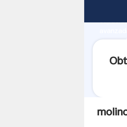
molino d
capacida
avanzada
campo di
a todos 
Obt
molin