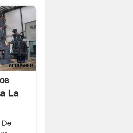
nos
ra La
o De