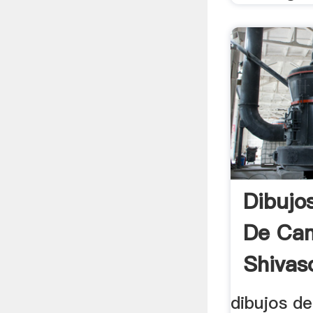
Dibujo
De Ca
Shivaso
dibujos d