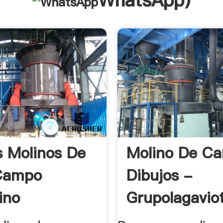
WhatsApp
)
s Molinos De
Molino De C
Campo
Dibujos -
ino
Grupolagavio