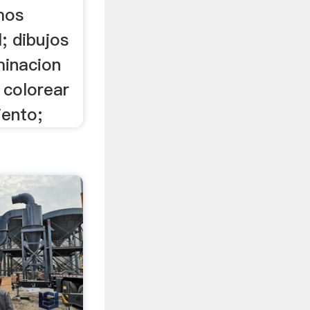
mos
; dibujos
minacion
a colorear
iento;