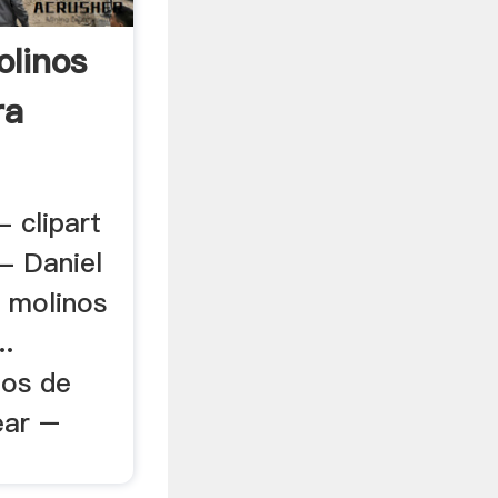
olinos
ra
- clipart
- Daniel
e molinos
..
nos de
ear –