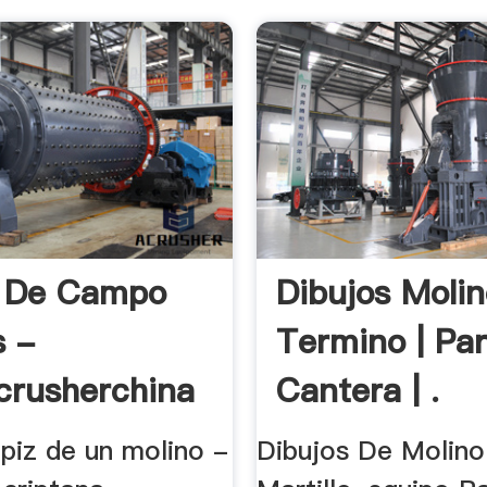
o De Campo
Dibujos Moli
s -
Termino | Pa
crusherchina
Cantera | .
apiz de un molino -
Dibujos De Molin