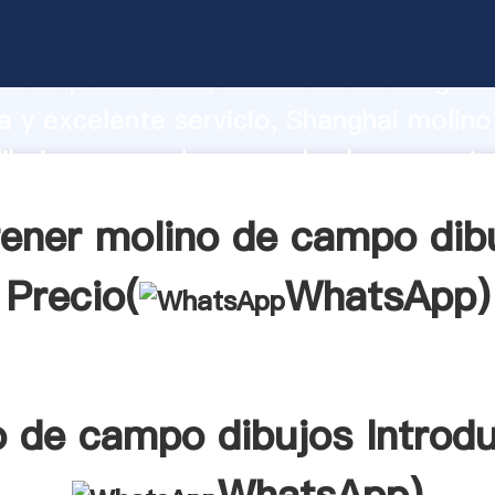
e campo dibujos fabricante Agarrando 
d de producción, fuerza de investigaci
 y excelente servicio, Shanghai molino
bujos proveedor crea el valor y aporta
los clientes.
ener molino de campo dib
Precio(
WhatsApp
)
o de campo dibujos Introdu