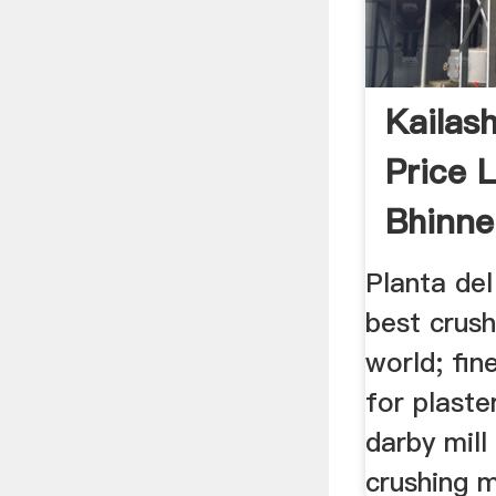
Kailas
Price L
Bhinne
Planta del
best crush
world; fin
for plaste
darby mill
crushing mi