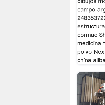
dibujos m
campo arg
24835372
estructur
cormac Sha
medicina t
polvo Nex
china alib