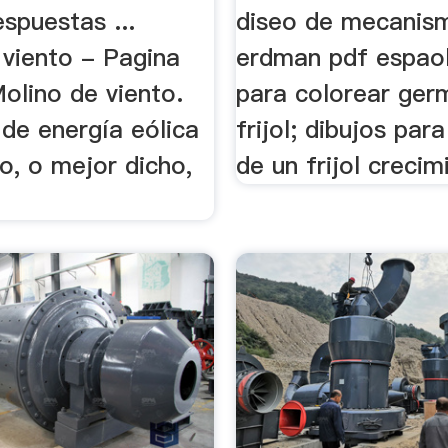
spuestas ...
diseo de mecanis
 viento - Pagina
erdman pdf espaol
olino de viento.
para colorear ger
de energía eólica
frijol; dibujos par
to, o mejor dicho,
de un frijol crecim