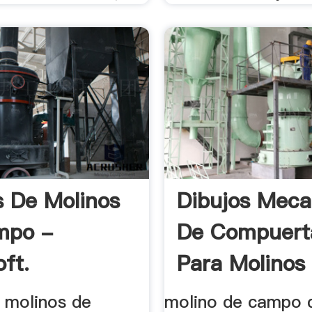
s De Molinos
Dibujos Mec
mpo -
De Compuert
ft.
Para Molinos
e molinos de
molino de campo d