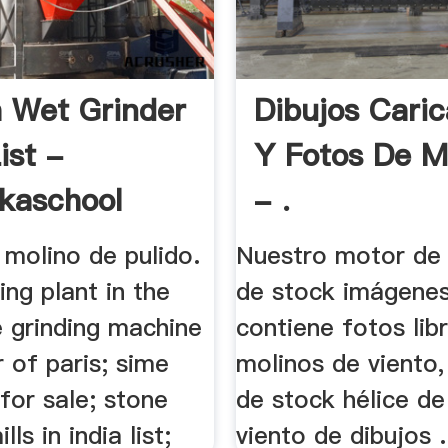
h Wet Grinder
Dibujos Caric
ist -
Y Fotos De M
kaschool
- .
 molino de pulido.
Nuestro motor de
ing plant in the
de stock imágenes
e grinding machine
contiene fotos libr
r of paris; sime
molinos de viento,
 for sale; stone
de stock hélice de
lls in india list;
viento de dibujos .