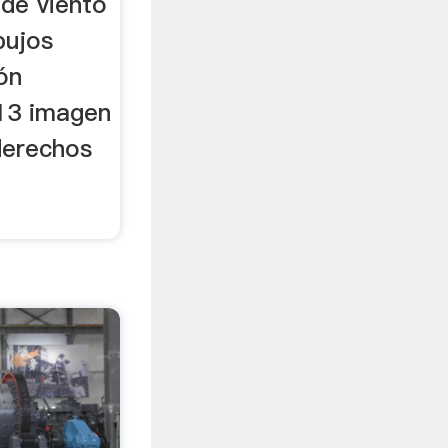
de viento
bujos
ón
13 imagen
derechos