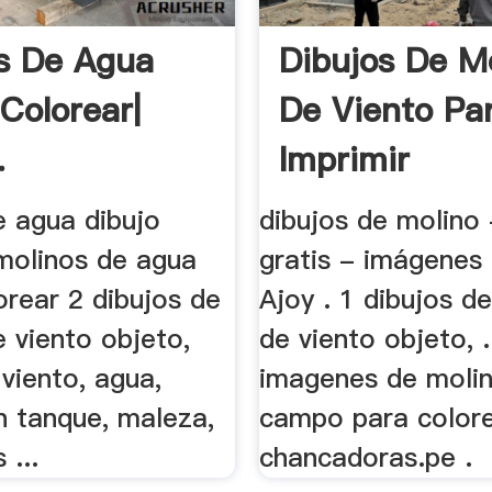
s De Agua
Dibujos De M
 Colorear|
De Viento Pa
.
Imprimir
e agua dibujo
dibujos de molino 
 molinos de agua
gratis - imágenes 
orear 2 dibujos de
Ajoy . 1 dibujos d
 viento objeto,
de viento objeto, .
viento, agua,
imagenes de moli
n tanque, maleza,
campo para color
 ...
chancadoras.pe .