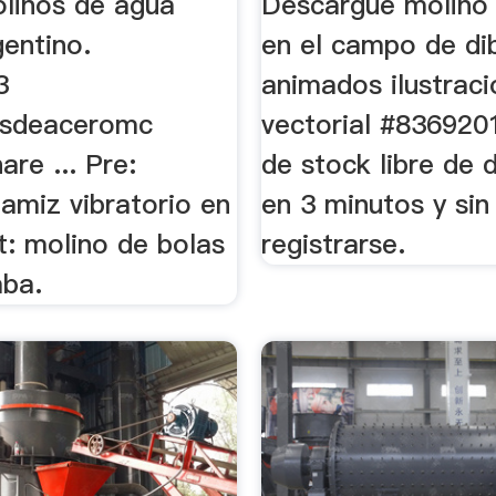
olinos de agua
Descargue molino 
entino.
en el campo de di
3
animados ilustraci
asdeaceromc
vectorial #836920
re ... Pre:
de stock libre de 
amiz vibratorio en
en 3 minutos y sin
t: molino de bolas
registrarse.
aba.