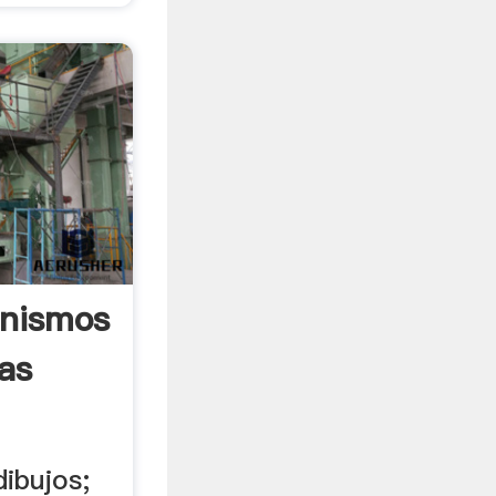
anismos
as
ibujos;