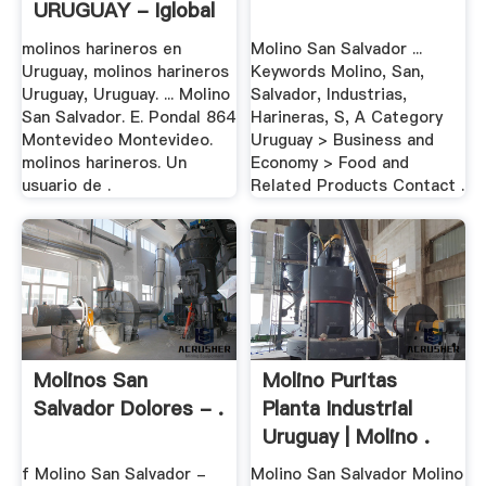
URUGUAY - Iglobal
molinos harineros en
Molino San Salvador ...
Uruguay, molinos harineros
Keywords Molino, San,
Uruguay, Uruguay. ... Molino
Salvador, Industrias,
San Salvador. E. Pondal 864
Harineras, S, A Category
Montevideo Montevideo.
Uruguay > Business and
molinos harineros. Un
Economy > Food and
usuario de .
Related Products Contact .
Molinos San
Molino Puritas
Salvador Dolores - .
Planta Industrial
Uruguay | Molino .
f Molino San Salvador -
Molino San Salvador Molino