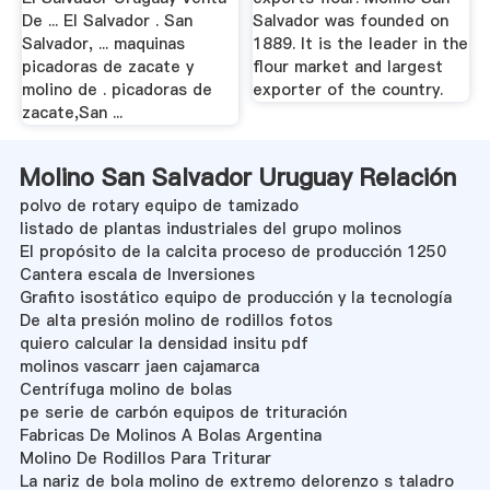
De ... El Salvador . San
Salvador was founded on
Salvador, ... maquinas
1889. It is the leader in the
picadoras de zacate y
flour market and largest
molino de . picadoras de
exporter of the country.
zacate,San ...
Molino San Salvador Uruguay Relación
polvo de rotary equipo de tamizado
listado de plantas industriales del grupo molinos
El propósito de la calcita proceso de producción 1250
Cantera escala de Inversiones
Grafito isostático equipo de producción y la tecnología
De alta presión molino de rodillos fotos
quiero calcular la densidad insitu pdf
molinos vascarr jaen cajamarca
Centrífuga molino de bolas
pe serie de carbón equipos de trituración
Fabricas De Molinos A Bolas Argentina
Molino De Rodillos Para Triturar
La nariz de bola molino de extremo delorenzo s taladro