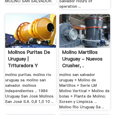
MOLINO SAN SALVADOR.
Salvador Hours of
operation ...
Molinos Puritas De
Molino Martillos
Uruguay |
Uruguay - Nuevos
Trituradora Y
Crusher, .
Molinos
molino puritas. molino rio
molino san salvador
uruguay sa. molino san
uruguay » Molino de
salvador. molinos
Martillos » Serie LM
independientes ... 1984
Molino Vertical » Molino de
Uruguay San José Molinos
bolas » Planta de Molino;
San José S.A. 0,8 1,0 10 ...
Screen y Limpieza. ...
Molino Rio Uruguay Sa ...