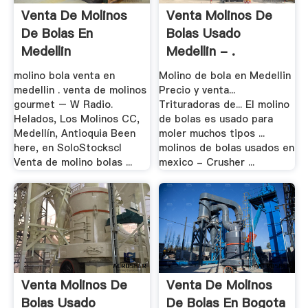
Venta De Molinos
Venta Molinos De
De Bolas En
Bolas Usado
Medellin
Medellin - .
molino bola venta en
Molino de bola en Medellin
medellin . venta de molinos
Precio y venta...
gourmet – W Radio.
Trituradoras de... El molino
Helados, Los Molinos CC,
de bolas es usado para
Medellín, Antioquia Been
moler muchos tipos ...
here, en SoloStockscl
molinos de bolas usados en
Venta de molino bolas ...
mexico - Crusher ...
Venta Molinos De
Venta De Molinos
Bolas Usado
De Bolas En Bogota