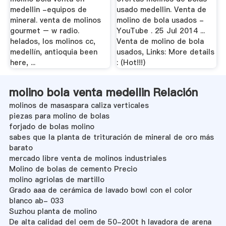
medellin -equipos de
usado medellin. Venta de
mineral. venta de molinos
molino de bola usados -
gourmet – w radio.
YouTube . 25 Jul 2014 ...
helados, los molinos cc,
Venta de molino de bola
medellín, antioquia been
usados, Links: More details
here, ...
: (Hot!!!)
molino bola venta medellin Relación
molinos de masaspara caliza verticales
piezas para molino de bolas
forjado de bolas molino
sabes que la planta de trituración de mineral de oro más
barato
mercado libre venta de molinos industriales
Molino de bolas de cemento Precio
molino agriolas de martillo
Grado aaa de cerámica de lavado bowl con el color
blanco ab- 033
Suzhou planta de molino
De alta calidad del oem de 50-200t h lavadora de arena