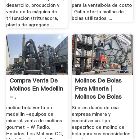
desarrollo, producción y
para la venta|bola de costo
venta de la máquina de
. Gulin oferta molino de
trituración (trituradora,
bolas utilizados, ...
planta de agregado ...
Compra Venta De
Molinos De Bolas
Molinos En Medellin
Para Mineria |
- .
Molinos De Bolas
molino bola venta en
Si eres dueño de una
medellin -equipos de
empresa minera y
mineral. venta de molinos
necesitan un tipo
gourmet - W Radio.
específico de molino de
Helados, Los Molinos CC,
bola para sus necesidades