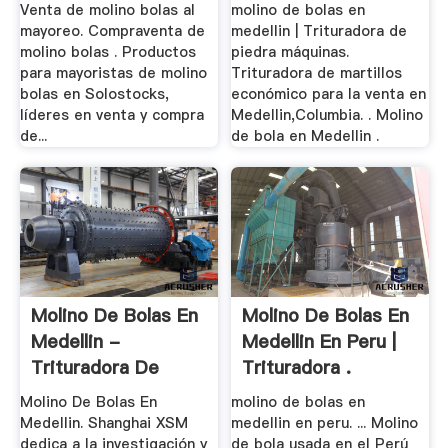
Venta de molino bolas al
molino de bolas en
mayoreo. Compraventa de
medellin | Trituradora de
molino bolas . Productos
piedra máquinas.
para mayoristas de molino
Trituradora de martillos
bolas en Solostocks,
económico para la venta en
líderes en venta y compra
Medellin,Columbia. . Molino
de...
de bola en Medellin .
Molino De Bolas En
Molino De Bolas En
Medellin -
Medellin En Peru |
Trituradora De
Trituradora .
Cono
Molino De Bolas En
molino de bolas en
Medellin. Shanghai XSM
medellin en peru. ... Molino
dedica a la investigación y
de bola usada en el Perú