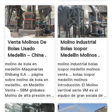
Venta Molinos De
Molino Industrial
Bolas Usado
Bolas Icopor
Medellin - China .
Medellin Molinos .
molino de bola en
molino industrial bolas
medellin-Maquinarias
icopor medellin molinos
Shibang S.A. ... página
venta. ... bolas icopor
sobre molino de bola en
medellin molinos
medellin... en Medellin
introducción. El Molino
Venta - SBM globales.
vertical serie VM es el
Molino de alta presión en ...
equipo de gran escala de ...