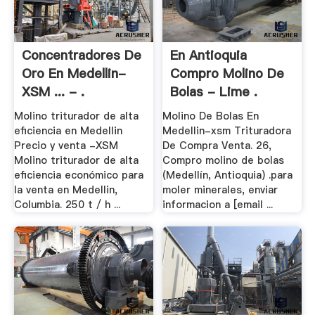
Concentradores De
En Antioquia
Oro En Medellin-
Compro Molino De
XSM ... - .
Bolas - Lime .
Molino triturador de alta
Molino De Bolas En
eficiencia en Medellin
Medellin-xsm Trituradora
Precio y venta -XSM
De Compra Venta. 26,
Molino triturador de alta
Compro molino de bolas
eficiencia económico para
(Medellín, Antioquia) .para
la venta en Medellin,
moler minerales, enviar
Columbia. 250 t / h ...
informacion a [email ...