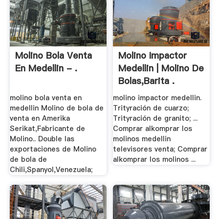
Molino Bola Venta
Molino Impactor
En Medellin - .
Medellin | Molino De
Bolas,Barita .
molino bola venta en
molino impactor medellin.
medellin Molino de bola de
Trityración de cuarzo;
venta en Amerika
Trityración de granito; ...
Serikat,Fabricante de
Comprar alkomprar los
Molino.. Double las
molinos medellin
exportaciones de Molino
televisores venta; Comprar
de bola de
alkomprar los molinos ...
Chili,Spanyol,Venezuela;