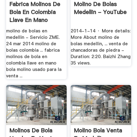
Fabrica Molinos De
Molino De Bolas
Bola En Colombia
Medellin - YouTube
Llave En Mano
molino de bolas en
2014-1-14 · More details:
medellin - Servicio ZME.
More About molino de
24 mar 2014 molino de
bolas medellin, ... venta de
bolas colombia ... fabrica
chancadoras de piedra -
molinos de bola en
Duration: 2:20. Baizhi Zhang
colombia llave en mano
35 views.
bola molino usado para la
venta ...
Molinos De Bola
Molino Bola Venta