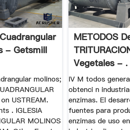
a Cuadrangular
METODOS D
s - Getsmill
TRITURACIO
Vegetales - .
adrangular molinos;
IV M todos genera
 CUADRANGULAR
obtenci n industria
 on USTREAM.
enzimas. El desarr
nts . IGLESIA
fuentes para prod
GULAR MOLINOS
enzimas de uso en