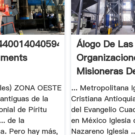
44001404059493
Álogo De Las
uments
Organizacion
Misioneras De
rales) ZONA OESTE
... Metropolitana I
antiguas de la
Cristiana Antioquia 
onial de Píritu
del Evangelio Cua
.. de la
en México Iglesia 
a. Pero hay más,
Nazareno Iglesia 