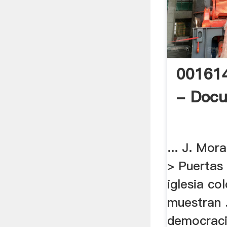
00161
- Doc
... J. Mo
> Puertas 
iglesia col
muestran .
democraci