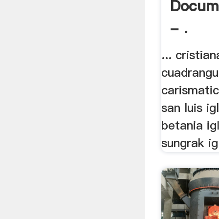
Docum
- .
... cristia
cuadrangul
carismatic
san luis ig
betania ig
sungrak igl