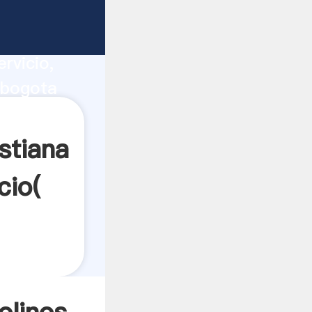
elefonos
ucción,
rvicio,
s bogota
res a
stiana
cio(