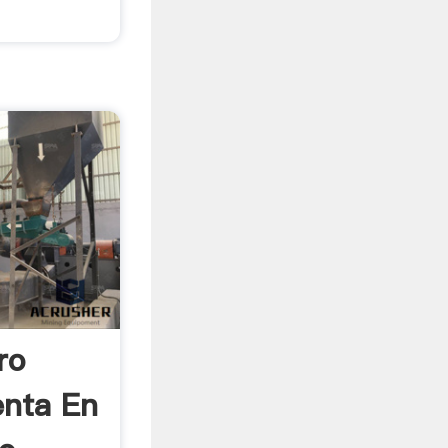
ro
enta En