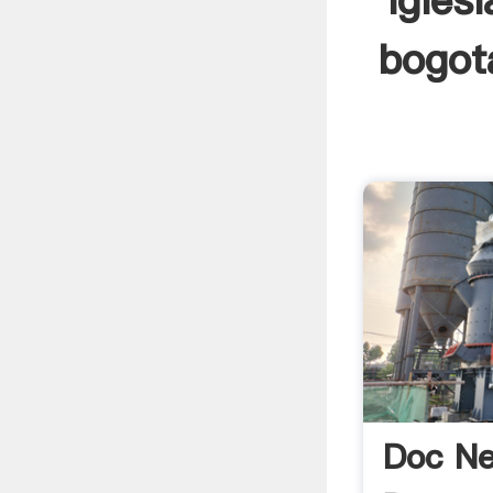
igles
bogot
Doc N