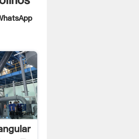
olinos
angular