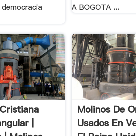
a democracia
A BOGOTA ...
 Cristiana
Molinos De O
ngular |
Usados En V