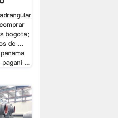
do
uadrangular
 comprar
es bogota;
s de ...
e panama
 pagani ...