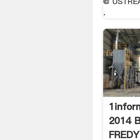
@ USTREA
.
1infor
2014 
FREDY 