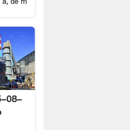
r a, de m
5-08-
o