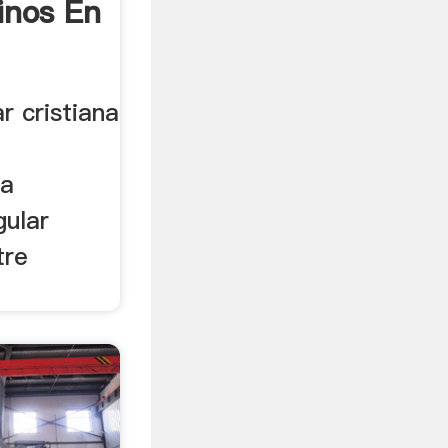
inos En
r cristiana
a
ia
gular
tre