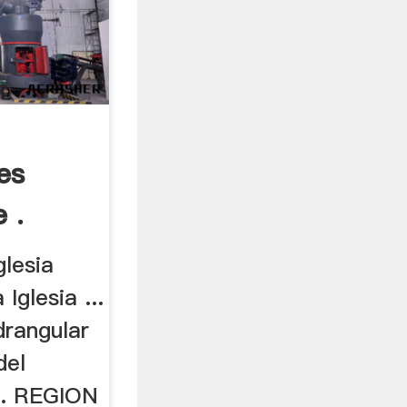
es
 .
glesia
Iglesia ...
drangular
del
... REGION