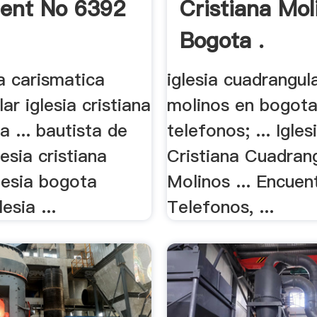
ent No 6392
Cristiana Mol
Bogota .
na carismatica
iglesia cuadrangula
ar iglesia cristiana
molinos en bogot
a ... bautista de
telefonos; ... Igles
lesia cristiana
Cristiana Cuadran
lesia bogota
Molinos ... Encuen
esia ...
Telefonos, ...