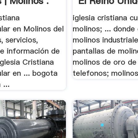
s | Molinos .
El Reino Uni
istiana
iglesia cristiana c
lar en Molinos del
molinos; ... donde
s, servicios,
molinos industrial
 e información de
pantallas de molino
glesia Cristiana
molinos de oro d
ar en ... bogota
telefonos; molinos
...