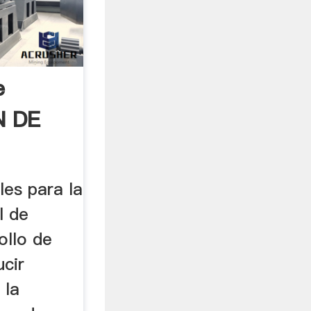
e
N DE
les para la
l de
ollo de
ucir
 la