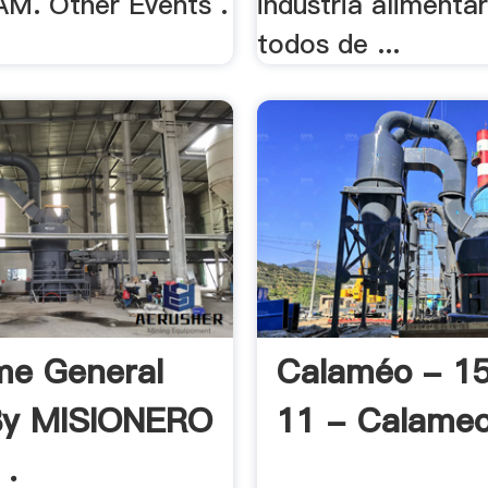
M. Other Events .
industria alimenta
todos de ...
me General
Calaméo - 1
By MISIONERO
11 - Calame
.