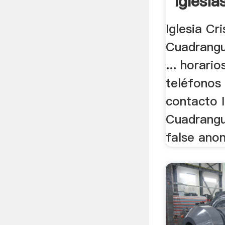
Iglesia
Iglesia Cr
Cuadrangu
... horario
teléfonos
contacto I
Cuadrangul
false anon 