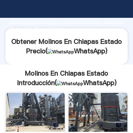
Molinos En Chiapas Estado fabricante Agarrando
fuerte capacidad de producción, fuerza de
investigación avanzada y excelente servicio, Shanghai
Molinos En Chiapas Estado proveedor crea el valor y
aporta valores a todos los clientes.
Obtener Molinos En Chiapas Estado
Precio(
WhatsApp
)
Molinos En Chiapas Estado
Introducción(
WhatsApp
)