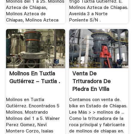
Molinos del 1 a 25. Molinos
trigo Tuxtla Gutiérrez. E.
Azteca de Chiapas,
Molinos Azteca de Chiapas.
Molinos Azteca de
Avenida 3 a Norte
Chiapas, Molinos Azteca
Poniente S/N .
Molinos En Tuxtla
Venta De
Gutiérrez - Tuxtla .
Trituradora De
Piedra En Villa
Flores Chiapas
Molinos en Tuxtla
Contamos con venta de.
Gutiérrez. Encontrados 5
bike en Estado de Chiapas.
Molinos. Mostrando
Lee Más > > molinos de ...
Molinos del 1 a 5. Wainer
Como la trituradora de la
Perez Gomez, Nevi
roca principal y fabricante
Montero Corzo, Isaias
de molinos de chiapas en.