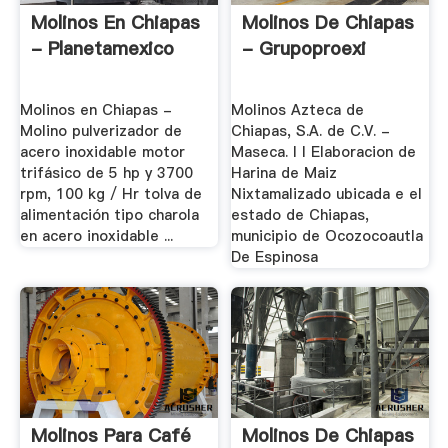
Molinos En Chiapas
Molinos De Chiapas
- Planetamexico
- Grupoproexi
Molinos en Chiapas -
Molinos Azteca de
Molino pulverizador de
Chiapas, S.A. de C.V. -
acero inoxidable motor
Maseca. I I Elaboracion de
trifásico de 5 hp y 3700
Harina de Maiz
rpm, 100 kg / Hr tolva de
Nixtamalizado ubicada e el
alimentación tipo charola
estado de Chiapas,
en acero inoxidable ...
municipio de Ocozocoautla
De Espinosa
Molinos Para Café
Molinos De Chiapas