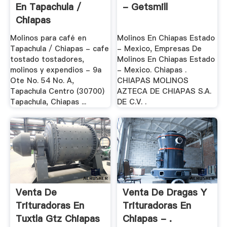
En Tapachula /
- Getsmill
Chiapas
Molinos para café en
Molinos En Chiapas Estado
Tapachula / Chiapas - cafe
- Mexico, Empresas De
tostado tostadores,
Molinos En Chiapas Estado
molinos y expendios - 9a
- Mexico. Chiapas .
Ote No. 54 No. A,
CHIAPAS MOLINOS
Tapachula Centro (30700)
AZTECA DE CHIAPAS S.A.
Tapachula, Chiapas ...
DE C.V. .
Venta De
Venta De Dragas Y
Trituradoras En
Trituradoras En
Tuxtla Gtz Chiapas
Chiapas - .