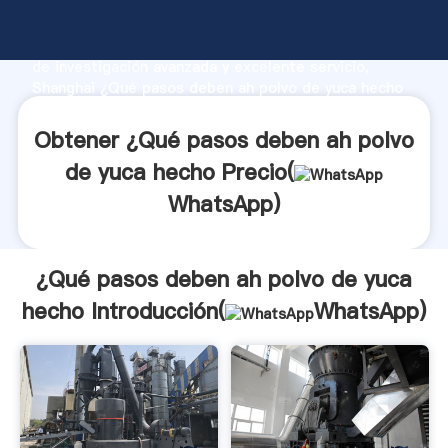
¿Qué pasos deben ah polvo de yuca hecho fabricante
Agarrando fuerte capacidad de producción, fuerza
de investigación avanzada y excelente servicio,
Shanghai ¿Qué pasos deben ah polvo de yuca hecho
proveedor crea el valor y aporta valores a todos los
clientes.
Obtener ¿Qué pasos deben ah polvo
de yuca hecho Precio(
WhatsApp
)
¿Qué pasos deben ah polvo de yuca
hecho Introducción(
WhatsApp
)