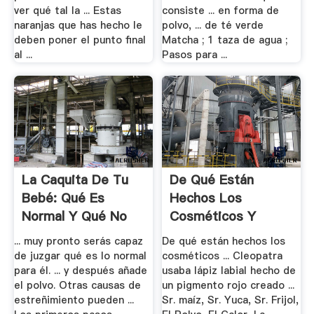
ver qué tal la ... Estas
consiste ... en forma de
naranjas que has hecho le
polvo, ... de té verde
deben poner el punto final
Matcha ; 1 taza de agua ;
al ...
Pasos para ...
La Caquita De Tu
De Qué Están
Bebé: Qué Es
Hechos Los
Normal Y Qué No
Cosméticos Y
Lo .
Algunos .
... muy pronto serás capaz
De qué están hechos los
de juzgar qué es lo normal
cosméticos ... Cleopatra
para él. ... y después añade
usaba lápiz labial hecho de
el polvo. Otras causas de
un pigmento rojo creado ...
estreñimiento pueden ...
Sr. maíz, Sr. Yuca, Sr. Frijol,