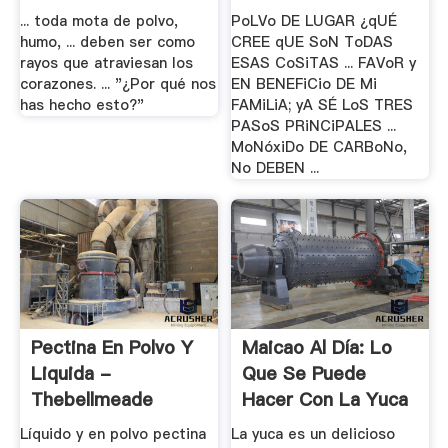
... toda mota de polvo,
PoLVo DE LUGAR ¿qUÉ
humo, ... deben ser como
CREE qUE SoN ToDAS
rayos que atraviesan los
ESAS CoSiTAS ... FAVoR y
corazones. ... "¿Por qué nos
EN BENEFiCio DE Mi
has hecho esto?"
FAMiLiA; yA SÉ LoS TRES
PASoS PRiNCiPALES ...
MoNóxiDo DE CARBoNo,
No DEBEN ...
Pectina En Polvo Y
Maicao Al Día: Lo
Liquida -
Que Se Puede
Thebellmeade
Hacer Con La Yuca
Líquido y en polvo pectina
La yuca es un delicioso