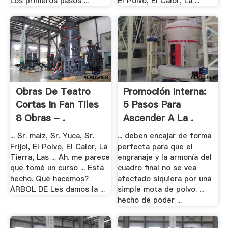
Los primeros pasos ...
El Polvo, El Calor, La ...
Obras De Teatro
Promoción Interna:
Cortas In Fan Tiles
5 Pasos Para
8 Obras - .
Ascender A La .
... Sr. maíz, Sr. Yuca, Sr.
... deben encajar de forma
Frijol, El Polvo, El Calor, La
perfecta para que el
Tierra, Las ... Ah. me parece
engranaje y la armonía del
que tomé un curso ... Está
cuadro final no se vea
hecho. Qué hacemos?
afectado siquiera por una
ÁRBOL DE Les damos la ...
simple mota de polvo. ...
hecho de poder ...