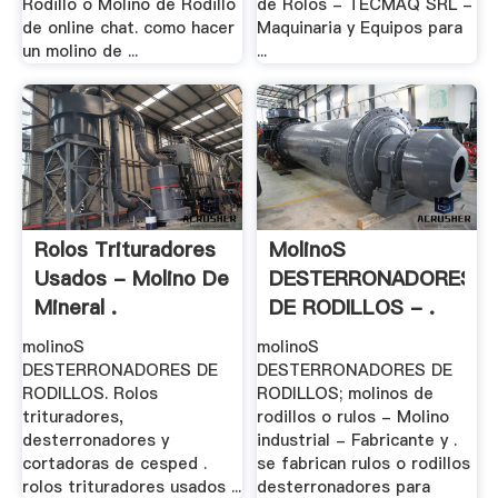
Rodillo o Molino de Rodillo
de Rolos - TECMAQ SRL -
de online chat. como hacer
Maquinaria y Equipos para
un molino de ...
...
Rolos Trituradores
MolinoS
Usados - Molino De
DESTERRONADORES
Mineral .
DE RODILLOS - .
molinoS
molinoS
DESTERRONADORES DE
DESTERRONADORES DE
RODILLOS. Rolos
RODILLOS; molinos de
trituradores,
rodillos o rulos - Molino
desterronadores y
industrial - Fabricante y .
cortadoras de cesped .
se fabrican rulos o rodillos
rolos trituradores usados ...
desterronadores para