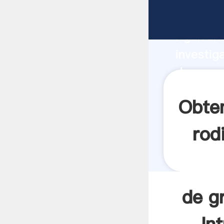
de grano
Agarrand
investig
de grano
valor y 
Obte
rod
de g