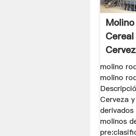
Molino 
Cereal
Cervez
molino rod
molino rod
Descripci
Cerveza y
derivados
molinos de
pre:clasifi