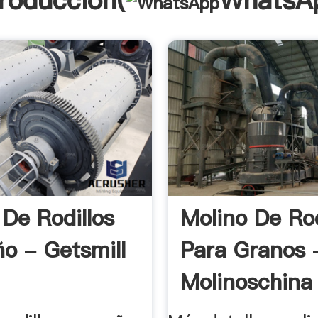
troducción(
WhatsA
 De Rodillos
Molino De Rod
o - Getsmill
Para Granos 
Molinoschina