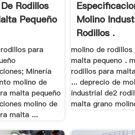
 De Rodillos
Especificaci
alta Pequeño
Molino Indust
Rodillos .
rodillos para
molino de rodillos
queño
malta pequeno . m
ciones; Minería
rodillos para mal
nto molino de
... deprecio de mo
para malta pequeño
industrial de2 rodi
aciones molino de
malta grano molino
ra malta ...