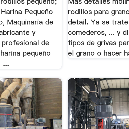
rodillos pequeño;
Más detalles moli
 Harina Pequeño
rodillos para grano
o, Maquinaria de
detail. Ya se trate
abricante y
comederos, ... y d
 profesional de
tipos de grivas pa
 harina pequeño
el grano o hacer ha
 ...