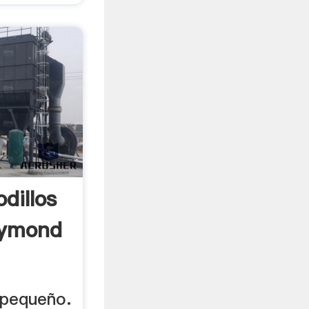
dillos
aymond
 pequeño.