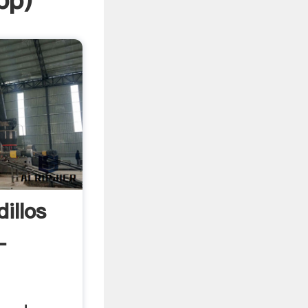
pp
)
illos
-