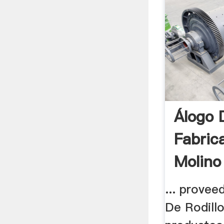
Álogo 
Fabric
Molino
De .
... provee
De Rodill