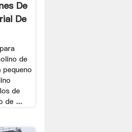
ones De
rial De
 para
olino de
ta pequeno
lino
llos de
 de ...