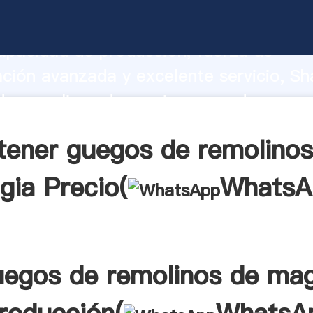
de remolinos de magia fabricante Agar
apacidad de producción, fuerza de
ación avanzada y excelente servicio, Sh
e remolinos de magia proveedor crea e
 valores a todos los clientes.
tener guegos de remolinos
gia Precio(
WhatsA
uegos de remolinos de mag