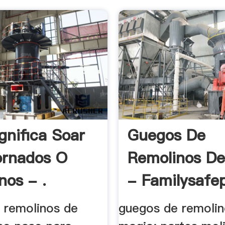
gnifica Soar
Guegos De
ornados O
Remolinos D
nos - .
- Familysafe
 remolinos de
guegos de remolin