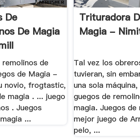
s De
Trituradora D
nos De Magia
Magia - Nimi
mill
 remolinos de
Tal vez los obrero
egos de Magia -
tuvieran, sin emba
 novio, frogtastic,
una sola máquina, 
e magia . ... juego
guegos de remolin
nos . Juegos
magia. Juegos de 
magia ...
mejor juego de Arr
pelo, ...