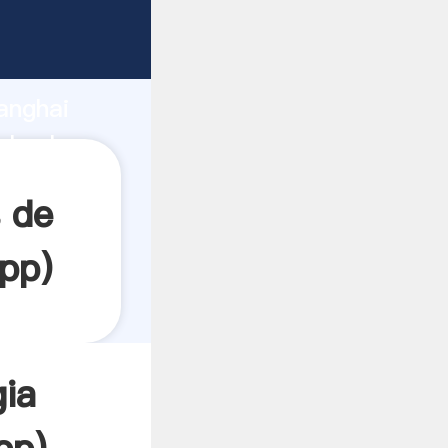
rando
anghai
l valor
 de
pp
)
ia