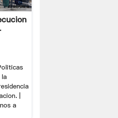
ecucion
r
oliticas
 la
residencia
acion. |
inos a