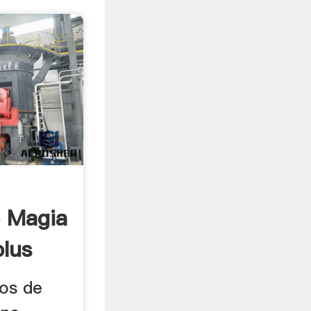
e Magia
plus
os de