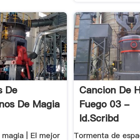
s De
Cancion De H
nos De Magia
Fuego 03 -
Id.scribd
 magia | El mejor
Tormenta de espa