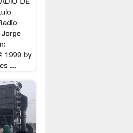
RADIO DE
ulo
 Radio
 Jorge
n:
© 1999 by
s ...