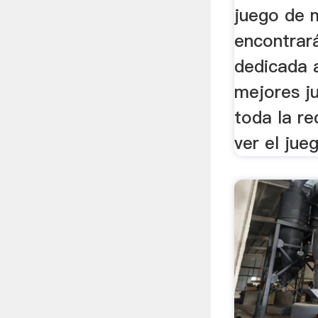
juego de 
encontrar
dedicada a
mejores j
toda la r
ver el jueg