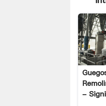
In
Guego
Remoli
- Sign