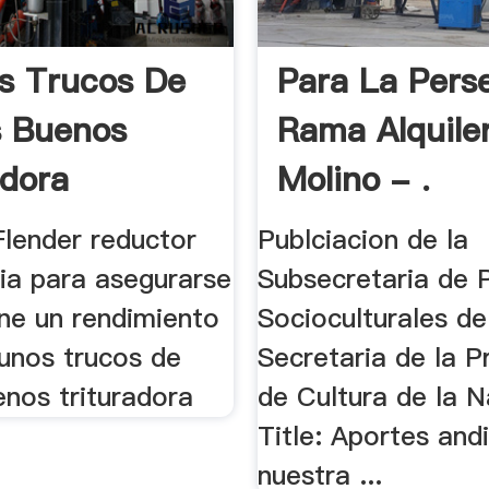
s Trucos De
Para La Pers
s Buenos
Rama Alquile
adora
Molino - .
 Flender reductor
Publciacion de la
ia para asegurarse
Subsecretaria de P
ene un rendimiento
Socioculturales de
gunos trucos de
Secretaria de la P
enos trituradora
de Cultura de la N
Title: Aportes and
nuestra ...