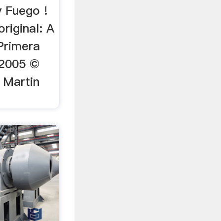
y Fuego !
riginal: A
Primera
 2005 ©
 Martin