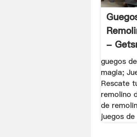
Guego
Remoli
- Gets
guegos de
magia; Ju
Rescate tu
remolino d
de remoli
juegos de 