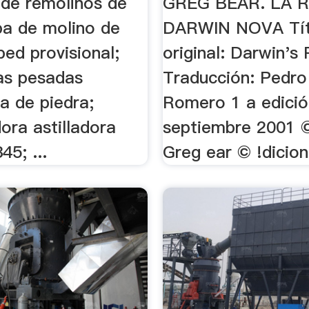
 de remolinos de
GREG BEAR. LA 
pa de molino de
DARWIN NOVA Tít
ed provisional;
original: Darwin's
as pesadas
Traducción: Pedro
a de piedra;
Romero 1 a edició
dora astilladora
septiembre 2001 
45; ...
Greg ear © !dicione