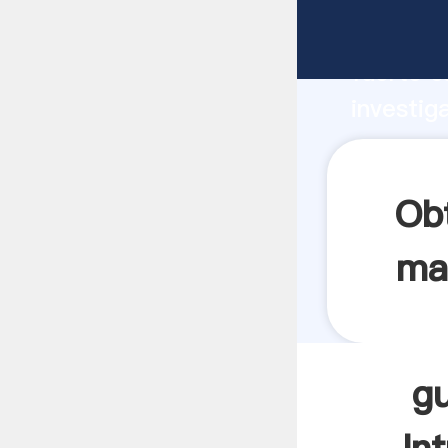
guegos 
fuerte c
investig
guegos d
y aporta
Ob
ma
g