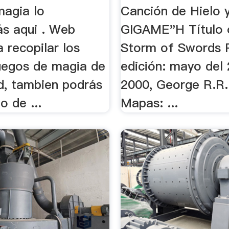
magia lo
Canción de Hielo 
ás aqui . Web
GIGAME"H Título o
 recopilar los
Storm of Swords 
uegos de magia de
edición: mayo del
ed, tambien podrás
2000, George R.R.
o de ...
Mapas: ...