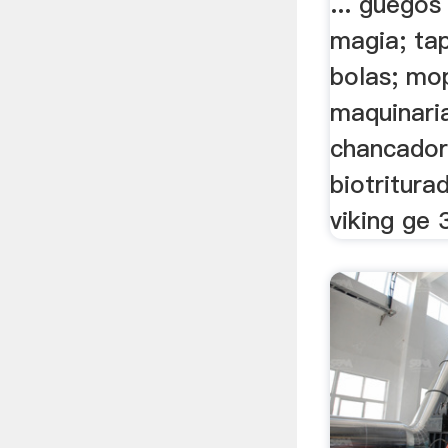
... guegos
magia; ta
bolas; mop
maquinari
chancador
biotritura
viking ge 3