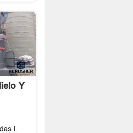
ielo Y
das I