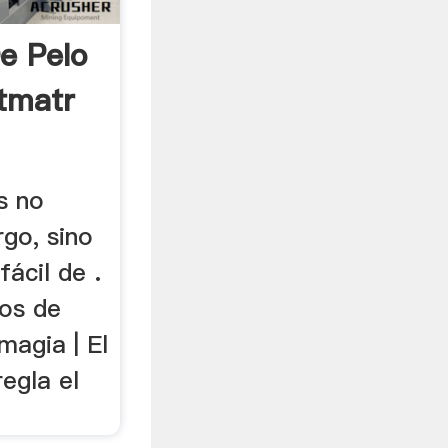
e Pelo
tmatr
s no
rgo, sino
fácil de .
os de
magia | El
egla el