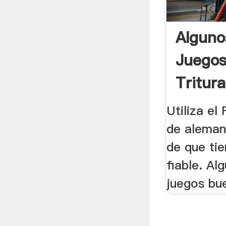
Alguno
Juego
Tritur
Utiliza el
de aleman
de que ti
fiable. Al
juegos bu