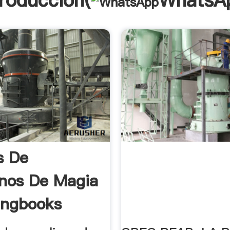
troducción(
WhatsA
s De
nos De Magia
ingbooks