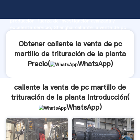
caliente la venta de pc martillo de trituración de la
planta fabricante Agarrando fuerte capacidad de
producción, fuerza de investigación avanzada y
excelente servicio, Shanghai caliente la venta de pc
martillo de trituración de la planta proveedor crea el
valor y aporta valores a todos los clientes.
Obtener caliente la venta de pc
martillo de trituración de la planta
Precio(
WhatsApp
)
caliente la venta de pc martillo de
trituración de la planta Introducción(
WhatsApp
)