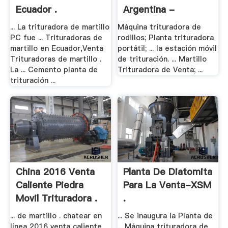
Ecuador .
Argentina -
Trituradora .
... La trituradora de martillo
Máquina trituradora de
PC fue ... Trituradoras de
rodillos; Planta trituradora
martillo en Ecuador,Venta
portátil; ... la estación móvil
Trituradoras de martillo .
de trituración. ... Martillo
La ... Cemento planta de
Trituradora de Venta; ...
trituración ...
China 2016 Venta
Planta De Diatomita
Caliente Piedra
Para La Venta-XSM
Movil Trituradora .
.
... de martillo . chatear en
... Se inaugura la Planta de
línea 2016 venta caliente
... Máquina trituradora de