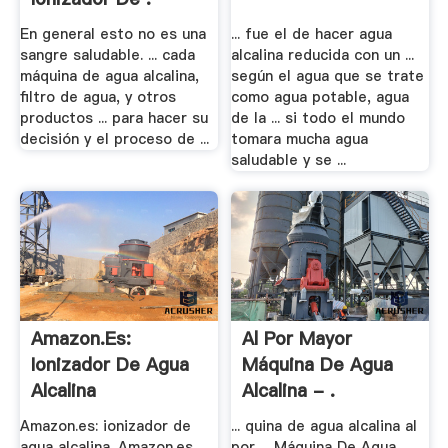
En general esto no es una
... fue el de hacer agua
sangre saludable. ... cada
alcalina reducida con un ...
máquina de agua alcalina,
según el agua que se trate
filtro de agua, y otros
como agua potable, agua
productos ... para hacer su
de la ... si todo el mundo
decisión y el proceso de ...
tomara mucha agua
saludable y se ...
Amazon.es:
Al Por Mayor
Ionizador De Agua
Máquina De Agua
Alcalina
Alcalina - .
Amazon.es: ionizador de
... quina de agua alcalina al
agua alcalina. Amazon.es
por ... Máquina De Agua