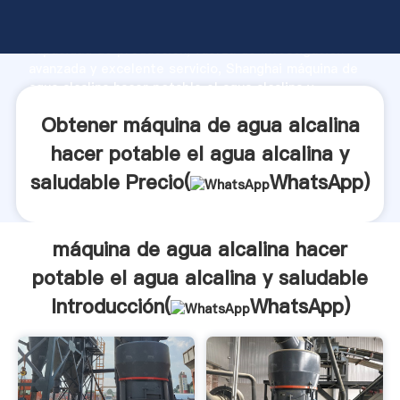
máquina de agua alcalina hacer potable el agua
alcalina y saludable fabricante Agarrando fuerte
capacidad de producción, fuerza de investigación
avanzada y excelente servicio, Shanghai máquina de
agua alcalina hacer potable el agua alcalina y
saludable proveedor crea el valor y aporta valores a
Obtener máquina de agua alcalina
todos los clientes.
hacer potable el agua alcalina y
saludable Precio(
WhatsApp
)
máquina de agua alcalina hacer
potable el agua alcalina y saludable
Introducción(
WhatsApp
)