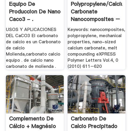
Equipo De
Polypropylene/calcium
Produccion De Nano
Carbonate
Caco3 - .
Nanocomposites –
.
USOS Y APLICACIONES
Keywords: nanocomposites,
DEL CaCO3 El carbonato
polypropylene, mechanical
de calcio es un Carbonato
properties, nano-sized
de calcio
calcium carbonate, melt
Molienda,carbonato calcio
compounding eXPRESS
equipo . de calcio nano
Polymer Letters Vol.4, 0
carbonato de molienda .
(2010) 611–620
Complemento De
Carbonato De
Cálcio + Magnésio
Calcio Precipitado