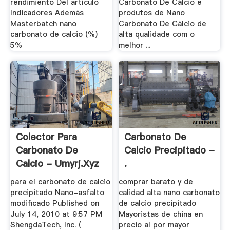
rendimiento Del artículo
Carbonato De Cálcio e
Indicadores Además
produtos de Nano
Masterbatch nano
Carbonato De Cálcio de
carbonato de calcio (%)
alta qualidade com o
5%
melhor ...
Colector Para
Carbonato De
Carbonato De
Calcio Precipitado -
Calcio - Umyrj.xyz
.
para el carbonato de calcio
comprar barato y de
precipitado Nano-asfalto
calidad alta nano carbonato
modificado Published on
de calcio precipitado
July 14, 2010 at 9:57 PM
Mayoristas de china en
ShengdaTech, Inc. (
precio al por mayor