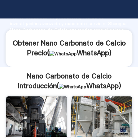
Nano Carbonato de Calcio fabricante Agarrando
fuerte capacidad de producción, fuerza de
investigación avanzada y excelente servicio, Shanghai
Nano Carbonato de Calcio proveedor crea el valor y
aporta valores a todos los clientes.
Obtener Nano Carbonato de Calcio
Precio(
WhatsApp
)
Nano Carbonato de Calcio
Introducción(
WhatsApp
)