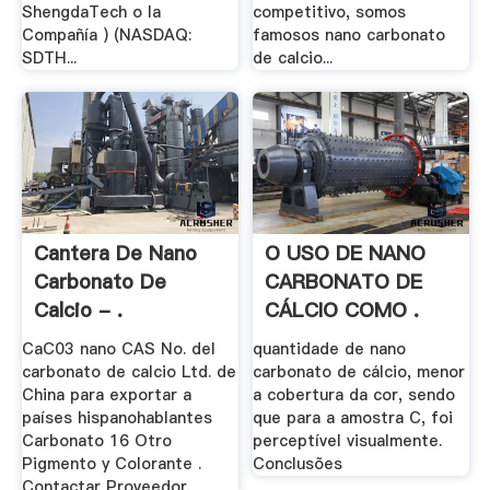
ShengdaTech o la
competitivo, somos
Compañía ) (NASDAQ:
famosos nano carbonato
SDTH...
de calcio...
Cantera De Nano
O USO DE NANO
Carbonato De
CARBONATO DE
Calcio - .
CÁLCIO COMO .
CaC03 nano CAS No. del
quantidade de nano
carbonato de calcio Ltd. de
carbonato de cálcio, menor
China para exportar a
a cobertura da cor, sendo
países hispanohablantes
que para a amostra C, foi
Carbonato 16 Otro
perceptível visualmente.
Pigmento y Colorante .
Conclusões
Contactar Proveedor.