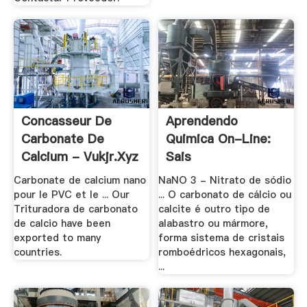
Concasseur De
Aprendendo
Carbonate De
Quimica On-Line:
Calcium - Vukjr.xyz
Sais
Carbonate de calcium nano
NaNO 3 - Nitrato de sódio
pour le PVC et le ... Our
... O carbonato de cálcio ou
Trituradora de carbonato
calcite é outro tipo de
de calcio have been
alabastro ou mármore,
exported to many
forma sistema de cristais
countries.
romboédricos hexagonais,
...