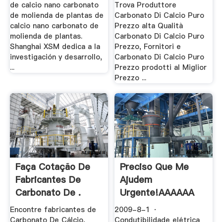
Di .
de calcio nano carbonato
Trova Produttore
de molienda de plantas de
Carbonato Di Calcio Puro
calcio nano carbonato de
Prezzo alta Qualità
molienda de plantas.
Carbonato Di Calcio Puro
Shanghai XSM dedica a la
Prezzo, Fornitori e
investigación y desarrollo,
Carbonato Di Calcio Puro
...
Prezzo prodotti al Miglior
Prezzo ...
Faça Cotação De
Preciso Que Me
Fabricantes De
Ajudem
Carbonato De .
Urgente!AAAAAA
10 .
Encontre fabricantes de
2009-8-1 ·
Carbonato De Cálcio,
Condutibilidade elétrica