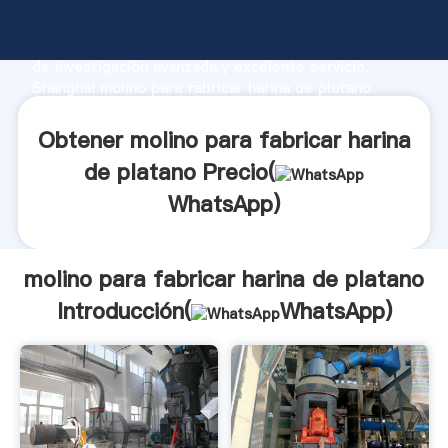
molino para fabricar harina de platano fabricante
Agarrando fuerte capacidad de producción, fuerza
de investigación avanzada y excelente servicio,
Shanghai molino para fabricar harina de platano
proveedor crea el valor y aporta valores a todos los
clientes.
Obtener molino para fabricar harina
de platano Precio(
WhatsApp
)
molino para fabricar harina de platano
Introducción(
WhatsApp
)