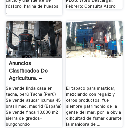
calcio y una fuente de
PLUS: Word Descargar:
fósforo, harina de huesos
Febrero: Consulta Aforo
...
Anuncios
Clasificados De
Agricultura. -
Infoagro
Se vende linda casa en
El tabaco para masticar,
tacna, perú Tacna (Perú)
mezclando con regaliz y
Se vende azucar icumsa 45
otros productos, fue
brasil mad, madrid (España)
siempre patrimonio de la
Se vende finca 10.000 m2
gente del mar, por la obvia
sierra de gredos-
dificultad de fumar durante
burgohondo
la maniobra de ...