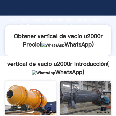
vertical de vacío u2000r fabricante Agarrando fuerte
capacidad de producción, fuerza de investigación
avanzada y excelente servicio, Shanghai vertical de
vacío u2000r proveedor crea el valor y aporta valores
a todos los clientes.
Obtener vertical de vacío u2000r
Precio(
WhatsApp
)
vertical de vacío u2000r Introducción(
WhatsApp
)