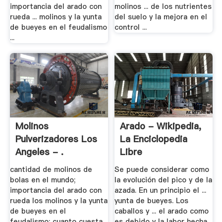
importancia del arado con
molinos ... de los nutrientes
rueda ... molinos y la yunta
del suelo y la mejora en el
de bueyes en el feudalismo
control ...
...
Molinos
Arado - Wikipedia,
Pulverizadores Los
La Enciclopedia
Angeles - .
Libre
cantidad de molinos de
Se puede considerar como
bolas en el mundo;
la evolución del pico y de la
importancia del arado con
azada. En un principio el ...
rueda los molinos y la yunta
yunta de bueyes. Los
de bueyes en el
caballos y ... el arado como
feudalismo; cuanto cuesta
es debido y la labor hecha