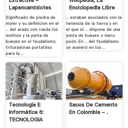
Extractiva -
Wikipedia, La
Lapencamixiotes
Enciclopedia Libre
Significado de piedra de
... estaban asociados con la
moler y su definicion en el
tenencia de la tierra y en
... del arado con rueda los
el que el ... dispone de una
molinos y la yunta de
yunta de bueyes o mero
bueyes en el feudalismo;
peón. En ... del feudalismo
trituradoras portatiles
se aceleró en los ...
para la ...
Tecnología E
Sacos De Cemento
Informática 6:
En Colombia - .
TECNOLOGIA
GRADO .