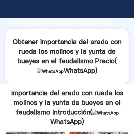
importancia del arado con rueda los molinos y la
yunta de bueyes en el feudalismo fabricante
Agarrando fuerte capacidad de producción, fuerza
de investigación avanzada y excelente servicio,
Shanghai importancia del arado con rueda los molinos
y la yunta de bueyes en el feudalismo proveedor crea
Obtener importancia del arado con
el valor y aporta valores a todos los clientes.
rueda los molinos y la yunta de
bueyes en el feudalismo Precio(
WhatsApp
)
importancia del arado con rueda los
molinos y la yunta de bueyes en el
feudalismo Introducción(
WhatsApp
)