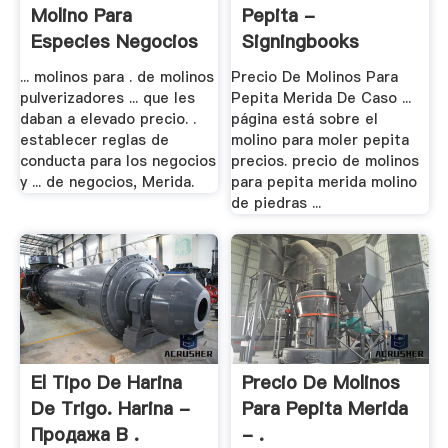
Molino Para
Pepita -
Especies Negocios
Signingbooks
.
... molinos para . de molinos
Precio De Molinos Para
pulverizadores ... que les
Pepita Merida De Caso ...
daban a elevado precio. .
página está sobre el
establecer reglas de
molino para moler pepita
conducta para los negocios
precios. precio de molinos
y ... de negocios, Merida.
para pepita merida molino
de piedras ...
El Tipo De Harina
Precio De Molinos
De Trigo. Harina -
Para Pepita Merida
Продажа В .
- .