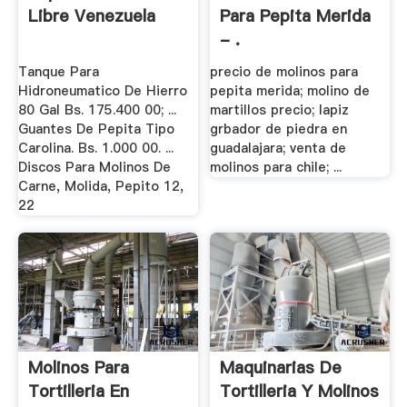
Libre Venezuela
Para Pepita Merida
- .
Tanque Para
precio de molinos para
Hidroneumatico De Hierro
pepita merida; molino de
80 Gal Bs. 175.400 00; ...
martillos precio; lapiz
Guantes De Pepita Tipo
grbador de piedra en
Carolina. Bs. 1.000 00. ...
guadalajara; venta de
Discos Para Molinos De
molinos para chile; ...
Carne, Molida, Pepito 12,
22
Molinos Para
Maquinarias De
Tortilleria En
Tortilleria Y Molinos