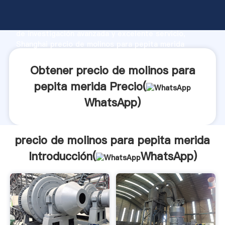
precio de molinos para pepita merida fabricante
Agarrando fuerte capacidad de producción, fuerza
de investigación avanzada y excelente servicio,
Shanghai precio de molinos para pepita merida
proveedor crea el valor y aporta valores a todos los
clientes.
Obtener precio de molinos para
pepita merida Precio(
WhatsApp
)
precio de molinos para pepita merida
Introducción(
WhatsApp
)