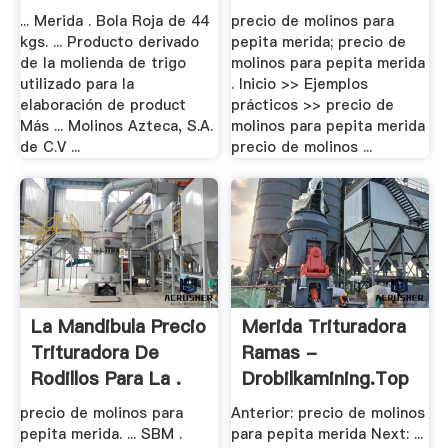
... Merida . Bola Roja de 44
precio de molinos para
kgs. ... Producto derivado
pepita merida; precio de
de la molienda de trigo
molinos para pepita merida
utilizado para la
. Inicio >> Ejemplos
elaboración de product
prácticos >> precio de
Más ... Molinos Azteca, S.A.
molinos para pepita merida
de C.V ...
precio de molinos ...
La Mandibula Precio
Merida Trituradora
Trituradora De
Ramas -
Rodillos Para La .
Drobilkamining.top
precio de molinos para
Anterior: precio de molinos
pepita merida. ... SBM .
para pepita merida Next: ...