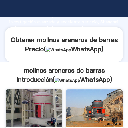
molinos areneros de barras fabricante Agarrando
fuerte capacidad de producción, fuerza de
investigación avanzada y excelente servicio, Shanghai
molinos areneros de barras proveedor crea el valor y
aporta valores a todos los clientes.
Obtener molinos areneros de barras
Precio(
WhatsApp
)
molinos areneros de barras
Introducción(
WhatsApp
)