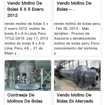
Vendo Molino De
Vendo Molino De
Bolas 5 X 5 Enero
Bolas - .
2012
vendo molino de bolas 5 x
vendo molino de bolas peru
5 enero 2012. molino de
. Feb 05, 2014 · Más
bolas 6 x 8 in Lima, Peru.
detalles: . Precios de
TITLE DATE July 17, 2012
Asesoría y detallesvendo
molino de bolas 6 x 8 in
molino de bolas peru: Poco
Lima, Peru; 4.8 ... 31 de
conocimiento del sistema,
Mayo y ...
y .
Contraeje De
Vendo Molino De
Molinos De Bolas
Bolas En Mercado