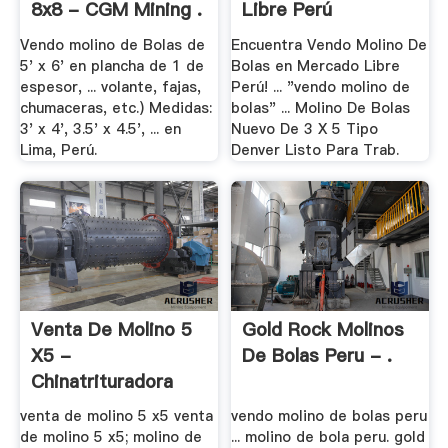
8x8 - CGM Mining .
Libre Perú
Vendo molino de Bolas de
Encuentra Vendo Molino De
5' x 6' en plancha de 1 de
Bolas en Mercado Libre
espesor, ... volante, fajas,
Perú! ... "vendo molino de
chumaceras, etc.) Medidas:
bolas" ... Molino De Bolas
3' x 4', 3.5' x 4.5', ... en
Nuevo De 3 X 5 Tipo
Lima, Perú.
Denver Listo Para Trab.
Venta De Molino 5
Gold Rock Molinos
X5 -
De Bolas Peru - .
Chinatrituradora
venta de molino 5 x5 venta
vendo molino de bolas peru
de molino 5 x5; molino de
... molino de bola peru. gold