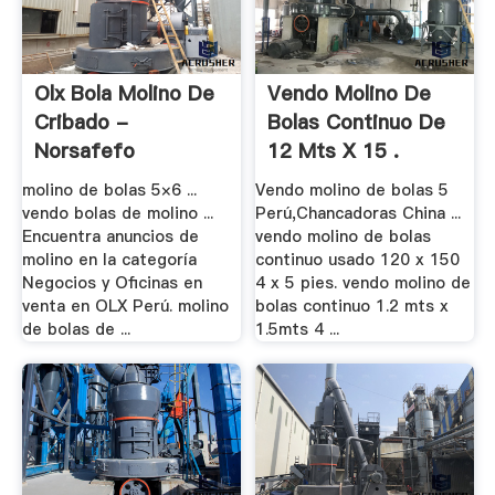
Olx Bola Molino De
Vendo Molino De
Cribado -
Bolas Continuo De
Norsafefo
12 Mts X 15 .
molino de bolas 5×6 ...
Vendo molino de bolas 5
vendo bolas de molino ...
Perú,Chancadoras China ...
Encuentra anuncios de
vendo molino de bolas
molino en la categoría
continuo usado 120 x 150
Negocios y Oficinas en
4 x 5 pies. vendo molino de
venta en OLX Perú. molino
bolas continuo 1.2 mts x
de bolas de ...
1.5mts 4 ...