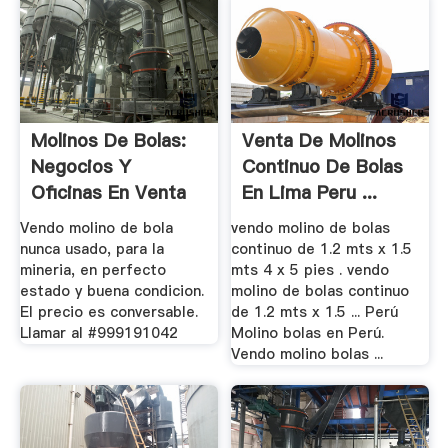
Molinos De Bolas:
Venta De Molinos
Negocios Y
Continuo De Bolas
Oficinas En Venta
En Lima Peru ...
En .
Vendo molino de bola
vendo molino de bolas
nunca usado, para la
continuo de 1.2 mts x 1.5
mineria, en perfecto
mts 4 x 5 pies . vendo
estado y buena condicion.
molino de bolas continuo
El precio es conversable.
de 1.2 mts x 1.5 ... Perú
Llamar al #999191042
Molino bolas en Perú.
Vendo molino bolas ...