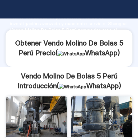
Vendo Molino De Bolas 5 Perú fabricante Agarrando
fuerte capacidad de producción, fuerza de
investigación avanzada y excelente servicio, Shanghai
Vendo Molino De Bolas 5 Perú proveedor crea el
valor y aporta valores a todos los clientes.
Obtener Vendo Molino De Bolas 5
Perú Precio(
WhatsApp
)
Vendo Molino De Bolas 5 Perú
Introducción(
WhatsApp
)